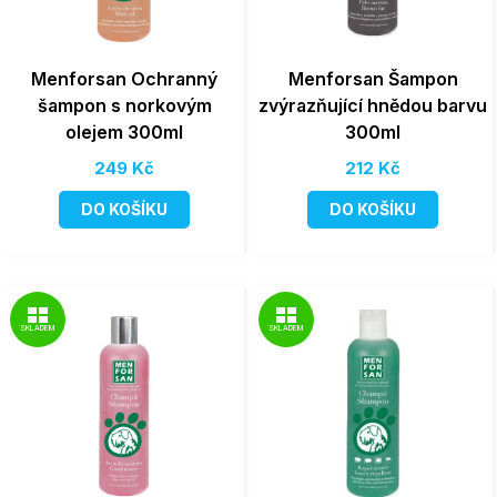
Menforsan Ochranný
Menforsan Šampon
šampon s norkovým
zvýrazňující hnědou barvu
olejem 300ml
300ml
249 Kč
212 Kč
DO KOŠÍKU
DO KOŠÍKU
SKLADEM
SKLADEM