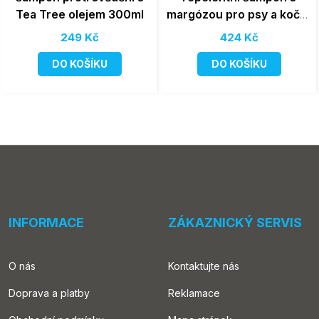
Tea Tree olejem 300ml
margózou pro psy a kočky
200ml
249 Kč
424 Kč
DO KOŠÍKU
DO KOŠÍKU
INFORMACE
ZÁKAZNICKÝ SERVIS
O nás
Kontaktujte nás
Doprava a platby
Reklamace