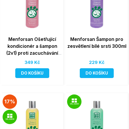
Menforsan Ošetřující
Menforsan Šampon pro
kondicionér a šampon
zesvětlení bílé srsti 300ml
(2v1) proti zacuchávání
srsti 1000ml
349 Kč
229 Kč
DO KOŠÍKU
DO KOŠÍKU
17%
SKLADEM
SKLADEM