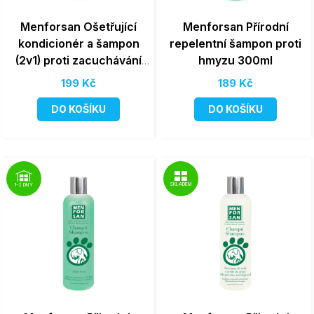
Menforsan Ošetřující
Menforsan Přírodní
kondicionér a šampon
repelentní šampon proti
(2v1) proti zacuchávání
hmyzu 300ml
srsti 300ml
199 Kč
189 Kč
DO KOŠÍKU
DO KOŠÍKU
SKLADEM
1-2 DNY