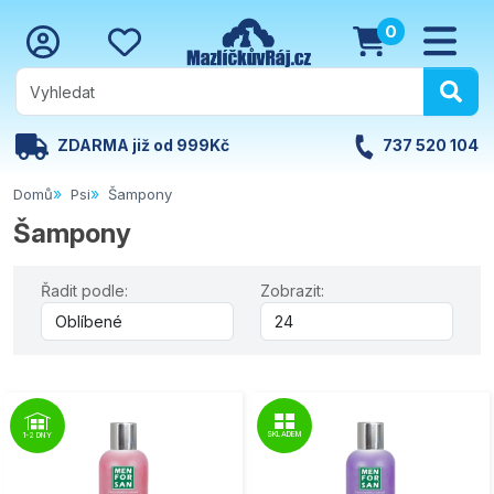
0
ZDARMA již od 999Kč
737 520 104
Domů
Psi
Šampony
Šampony
Řadit podle:
Zobrazit:
SKLADEM
1-2 DNY