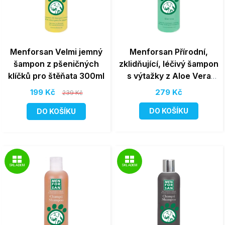
Menforsan Velmi jemný
Menforsan Přírodní,
šampon z pšeničných
zklidňující, léčivý šampon
klíčků pro štěňata 300ml
s výtažky z Aloe Vera
300ml
199 Kč
279 Kč
239 Kč
DO KOŠÍKU
DO KOŠÍKU
SKLADEM
SKLADEM