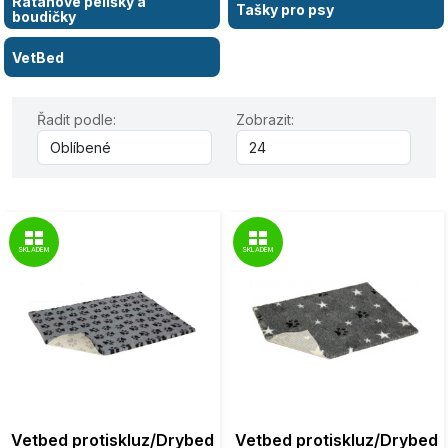
Ratanové pelíšky a
Tašky pro psy
boudičky
VetBed
Řadit podle:
Zobrazit:
SKLADEM
SKLADEM
Vetbed protiskluz/Drybed
Vetbed protiskluz/Drybed