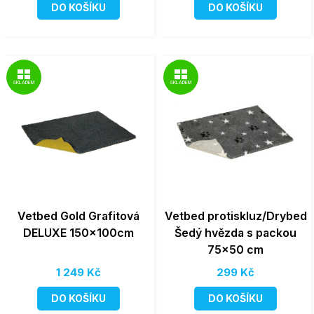
DO KOŠÍKU
DO KOŠÍKU
SKLADEM
SKLADEM
Vetbed Gold Grafitová
Vetbed protiskluz/Drybed
DELUXE 150x100cm
Šedý hvězda s packou
75x50 cm
1 249 Kč
299 Kč
DO KOŠÍKU
DO KOŠÍKU