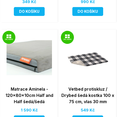
349 Kč
990 Kč
DO KOŠÍKU
DO KOŠÍKU
SKLADEM
SKLADEM
Matrace Aminela -
Vetbed protiskluz /
120x80x10cm Half and
Drybed šedá kostka 100 x
Half šedá/šedá
75 cm, vlas 30 mm
1 590 Kč
549 Kč