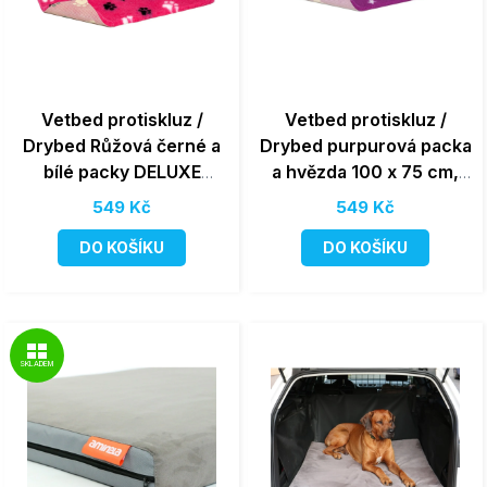
Vetbed protiskluz /
Vetbed protiskluz /
Drybed Růžová černé a
Drybed purpurová packa
bílé packy DELUXE
a hvězda 100 x 75 cm,
100x75 cm, vlas 30 mm
vlas 30 mm
549 Kč
549 Kč
DO KOŠÍKU
DO KOŠÍKU
SKLADEM