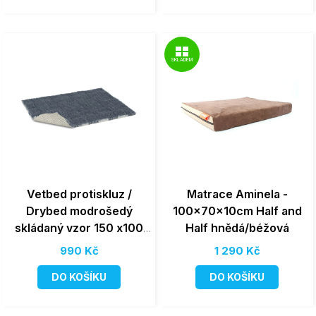
SKLADEM
Vetbed protiskluz /
Matrace Aminela -
Drybed modrošedý
100x70x10cm Half and
skládaný vzor 150 x100
Half hnědá/béžová
cm, vlas 30 mm
990 Kč
1 290 Kč
DO KOŠÍKU
DO KOŠÍKU