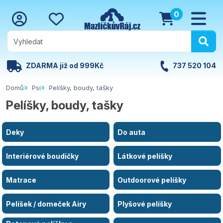
0
ZDARMA již od 999Kč
737 520 104
Domů
Psi
Pelíšky, boudy, tašky
Pelíšky, boudy, tašky
Deky
Do auta
Interiérové boudičky
Látkové pelíšky
Matrace
Outdoorové pelíšky
Pelíšek / domeček Airy
Plyšové pelíšky