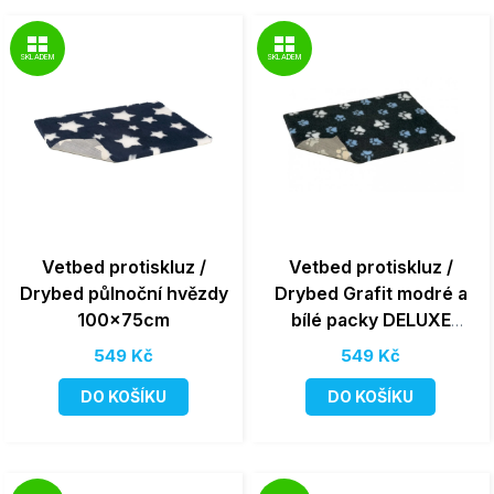
SKLADEM
SKLADEM
Vetbed protiskluz /
Vetbed protiskluz /
Drybed půlnoční hvězdy
Drybed Grafit modré a
100x75cm
bílé packy DELUXE
100x75cm, vlas 30 mm
549 Kč
549 Kč
DO KOŠÍKU
DO KOŠÍKU