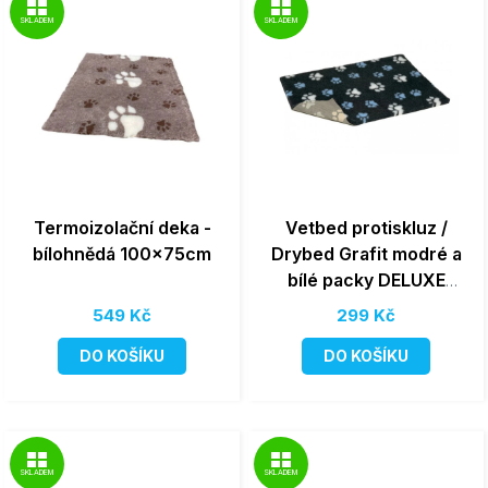
SKLADEM
SKLADEM
Termoizolační deka -
Vetbed protiskluz /
bílohnědá 100x75cm
Drybed Grafit modré a
bílé packy DELUXE
75x50cm, vlas 30 mm
549 Kč
299 Kč
DO KOŠÍKU
DO KOŠÍKU
SKLADEM
SKLADEM