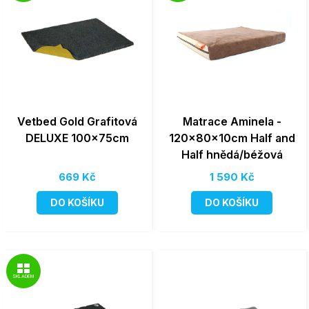
Vetbed Gold Grafitová
Matrace Aminela -
DELUXE 100x75cm
120x80x10cm Half and
Half hnědá/béžová
669 Kč
1 590 Kč
DO KOŠÍKU
DO KOŠÍKU
SKLADEM