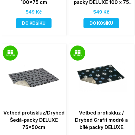
100x75 cm
packy DELUXE 100 x 75
cm, vlas 30 mm
549 Kč
549 Kč
DO KOŠÍKU
DO KOŠÍKU
SKLADEM
SKLADEM
Vetbed protiskluz/Drybed
Vetbed protiskluz /
Šedá-packy DELUXE
Drybed Grafit modré a
75x50cm
bílé packy DELUXE
150x100cm, vlas 30 mm