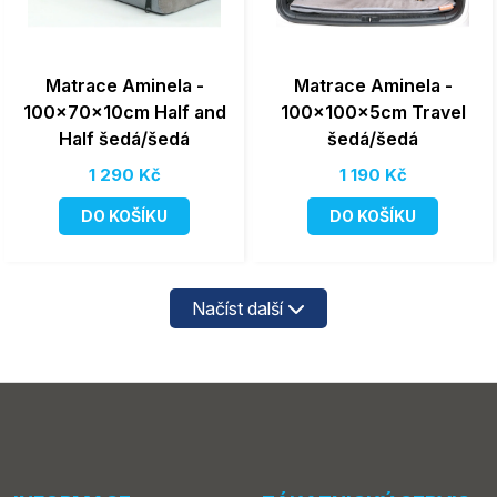
Matrace Aminela -
Matrace Aminela -
100x70x10cm Half and
100x100x5cm Travel
Half šedá/šedá
šedá/šedá
1 290 Kč
1 190 Kč
DO KOŠÍKU
DO KOŠÍKU
Načíst další