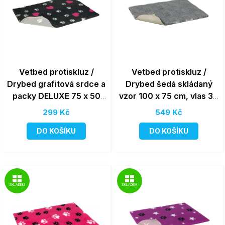
Vetbed protiskluz /
Vetbed protiskluz /
Drybed grafitová srdce a
Drybed šedá skládaný
packy DELUXE 75 x 50
vzor 100 x 75 cm, vlas 30
cm, vlas 30 mm
mm
299 Kč
549 Kč
DO KOŠÍKU
DO KOŠÍKU
SKLADEM
SKLADEM