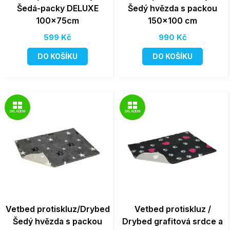
Šedá-packy DELUXE
Šedý hvězda s packou
100x75cm
150x100 cm
599 Kč
990 Kč
DO KOŠÍKU
DO KOŠÍKU
SKLADEM
SKLADEM
Vetbed protiskluz/Drybed
Vetbed protiskluz /
Šedý hvězda s packou
Drybed grafitová srdce a