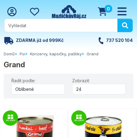
0
ZDARMA již od 999Kč
737 520 104
Domů
Psi
Konzervy, kapsičky, paštiky
Grand
Grand
Řadit podle:
Zobrazit:
SKLADEM
SKLADEM