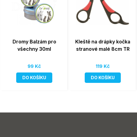
Dromy Balzám pro
Kleště na drápky kočka
všechny 30ml
stranové malé 8cm TR
99 Kč
119 Kč
DO KOŠÍKU
DO KOŠÍKU