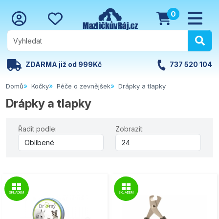
0
ZDARMA již od 999Kč
737 520 104
Domů
Kočky
Péče o zevnějšek
Drápky a tlapky
Drápky a tlapky
Řadit podle:
Zobrazit:
SKLADEM
SKLADEM