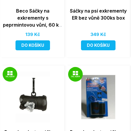
Beco Sáčky na
Sáčky na psí exkrementy
exkrementy s
ER bez vůně 300ks box
peprmintovou vůní, 60 ks,
ekologické
139 Kč
349 Kč
DO KOŠÍKU
DO KOŠÍKU
SKLADEM
SKLADEM