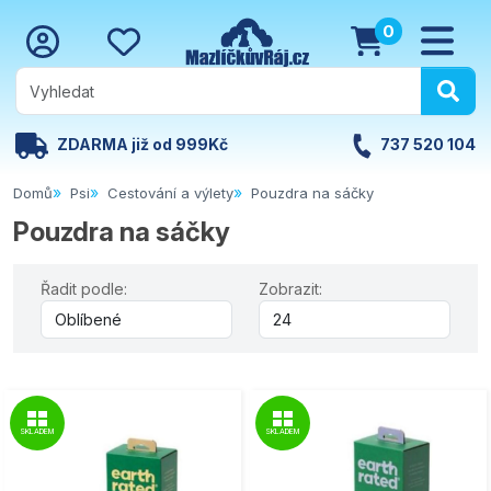
0
ZDARMA již od 999Kč
737 520 104
Domů
Psi
Cestování a výlety
Pouzdra na sáčky
Pouzdra na sáčky
Řadit podle:
Zobrazit:
SKLADEM
SKLADEM