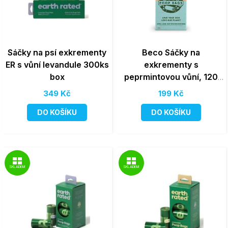
Sáčky na psí exkrementy
Beco Sáčky na
ER s vůní levandule 300ks
exkrementy s
box
peprmintovou vůní, 120
ks, ekologické
349 Kč
199 Kč
DO KOŠÍKU
DO KOŠÍKU
SKLADEM
SKLADEM