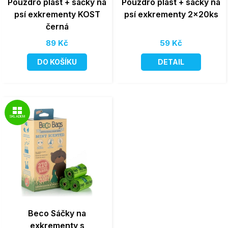
Pouzdro plast + sáčky na
Pouzdro plast + sáčky na
psí exkrementy KOST
psí exkrementy 2x20ks
černá
89 Kč
59 Kč
DO KOŠÍKU
DETAIL
SKLADEM
Beco Sáčky na
exkrementy s