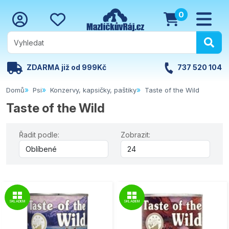
0
ZDARMA již od 999Kč
737 520 104
Domů
Psi
Konzervy, kapsičky, paštiky
Taste of the Wild
Taste of the Wild
Řadit podle:
Zobrazit:
SKLADEM
SKLADEM