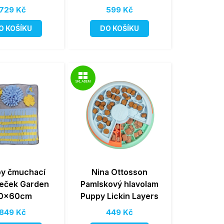
729 Kč
599 Kč
O KOŠÍKU
DO KOŠÍKU
SKLADEM
y čmuchací
Nina Ottosson
eček Garden
Pamlskový hlavolam
0x60cm
Puppy Lickin Layers
849 Kč
449 Kč