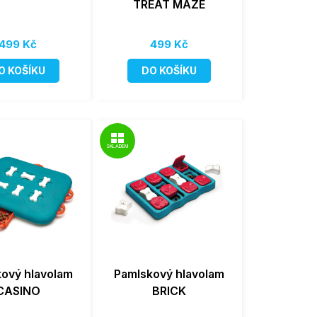
TREAT MAZE
499 Kč
499 Kč
O KOŠÍKU
DO KOŠÍKU
SKLADEM
ový hlavolam
Pamlskový hlavolam
CASINO
BRICK