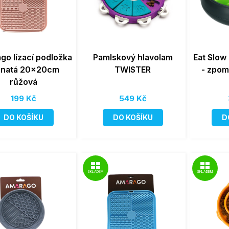
go lízací podložka
Pamlskový hlavolam
Eat Slow
anatá 20x20cm
TWISTER
- zpom
růžová
199 Kč
549 Kč
DO KOŠÍKU
DO KOŠÍKU
D
SKLADEM
SKLADEM