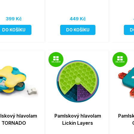
399 Kč
449 Kč
DO KOŠÍKU
DO KOŠÍKU
D
SKLADEM
SKLADEM
lskový hlavolam
Pamlskový hlavolam
Pamlsk
TORNADO
Lickin Layers