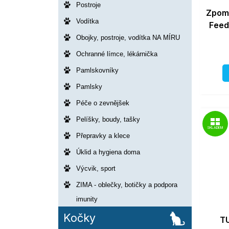
Postroje
Zpoma
Vodítka
Feed
Obojky, postroje, vodítka NA MÍRU
Ochranné límce, lékárnička
Pamlskovníky
Pamlsky
Péče o zevnějšek
Pelíšky, boudy, tašky
SKLADEM
Přepravky a klece
Úklid a hygiena doma
Výcvik, sport
ZIMA - oblečky, botičky a podpora
imunity
Kočky
T