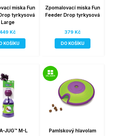
vací miska Fun
Zpomalovací miska Fun
Drop tyrkysová
Feeder Drop tyrkysová
Large
449 Kč
379 Kč
O KOŠÍKU
DO KOŠÍKU
SKLADEM
A-JUG™ M-L
Pamlskový hlavolam