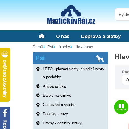
O nás
Doprava a platby
Domů
Psi
Hračky
Hlavolamy
Hla
Psi
LÉTO - plovací vesty, chladící vesty
Řad
a podložky
Antiparazitika
Barely na krmivo
Cestování a výlety
SKLADEM
Doplňky stravy
Dromy - doplňky stravy