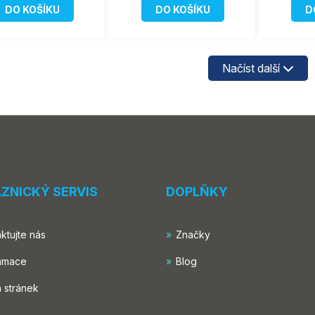
DO KOŠÍKU
DO KOŠÍKU
D
Načíst další
ZNICKÝ SERVIS
DOPLŇKY
ktujte nás
Značky
amace
Blog
 stránek