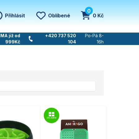
0
Přihlásit
Oblíbené
0 Kč
MA již od
+420 737 520
Po-Pá 8-
999Kč
104
16h
SKLADEM