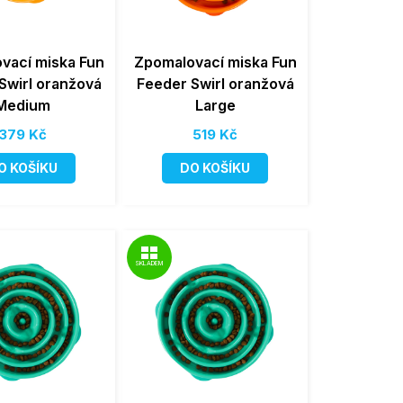
vací miska Fun
Zpomalovací miska Fun
Swirl oranžová
Feeder Swirl oranžová
Medium
Large
379 Kč
519 Kč
O KOŠÍKU
DO KOŠÍKU
SKLADEM