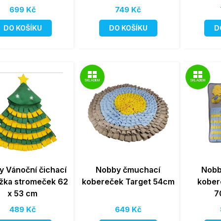
699 Kč
749 Kč
DO KOŠÍKU
DO KOŠÍKU
D
SKLADEM
SKLADEM
 Vánoční čichací
Nobby čmuchací
Nobb
žka stromeček 62
kobereček Target 54cm
kober
x 53 cm
7
489 Kč
649 Kč