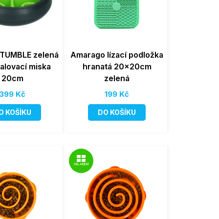
 TUMBLE zelená
Amarago lízací podložka
alovací miska
hranatá 20x20cm
20cm
zelená
399 Kč
199 Kč
O KOŠÍKU
DO KOŠÍKU
SKLADEM