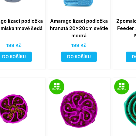
go lízací podložka
Amarago lízací podložka
Zpomalo
á miska tmavě šedá
hranatá 20x20cm světle
Feeder 
modrá
199 Kč
199 Kč
DO KOŠÍKU
DO KOŠÍKU
D
SKLADEM
SKLADEM