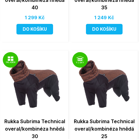
overal/kombinéza hnědá
overal/kombinéza hnědá
40
35
1 299 Kč
1 249 Kč
DO KOŠÍKU
DO KOŠÍKU
SKLADEM
1-2 DNY
Rukka Subrima Technical
Rukka Subrima Technical
overal/kombinéza hnědá
overal/kombinéza hnědá
30
25