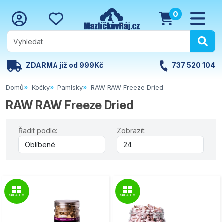
0
ZDARMA již od 999Kč
737 520 104
Domů
Kočky
Pamlsky
RAW RAW Freeze Dried
RAW RAW Freeze Dried
Řadit podle:
Zobrazit:
SKLADEM
SKLADEM