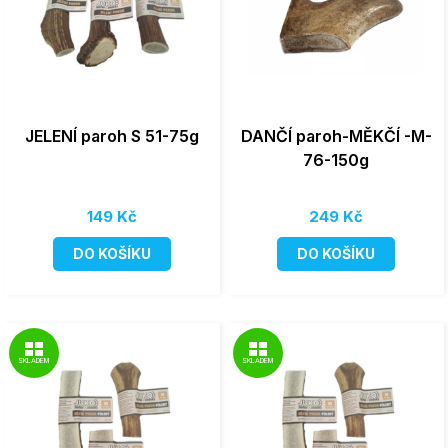
JELENÍ paroh S 51-75g
DANČÍ paroh-MĚKČÍ -M-
76-150g
149 Kč
249 Kč
DO KOŠÍKU
DO KOŠÍKU
SKLADEM
SKLADEM