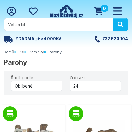
0
ZDARMA již od 999Kč
737 520 104
Domů
Psi
Pamlsky
Parohy
Parohy
Řadit podle:
Zobrazit:
SKLADEM
SKLADEM