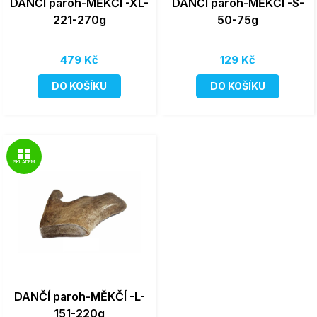
DANČÍ paroh-MĚKČÍ -XL-
DANČÍ paroh-MĚKČÍ -S-
221-270g
50-75g
479 Kč
129 Kč
DO KOŠÍKU
DO KOŠÍKU
SKLADEM
DANČÍ paroh-MĚKČÍ -L-
151-220g