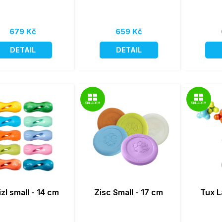
679 Kč
659 Kč
DETAIL
DETAIL
SKLADEM
SKLADEM
zl small - 14 cm
Zisc Small - 17 cm
Tux L