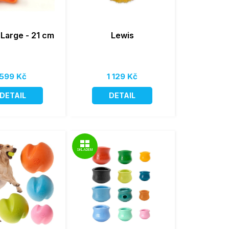
 Large - 21 cm
Lewis
599 Kč
1 129 Kč
DETAIL
DETAIL
SKLADEM