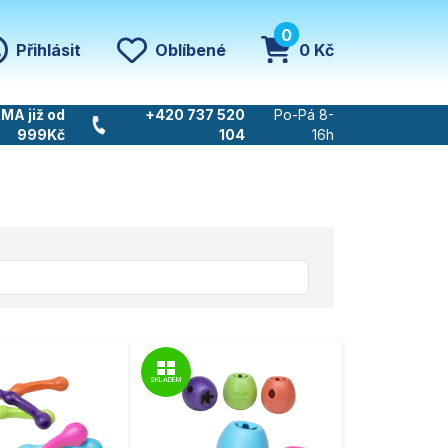
0
Přihlásit
Oblíbené
0 Kč
MA již od
+420 737 520
Po-Pá 8-
999Kč
104
16h
SKLADEM