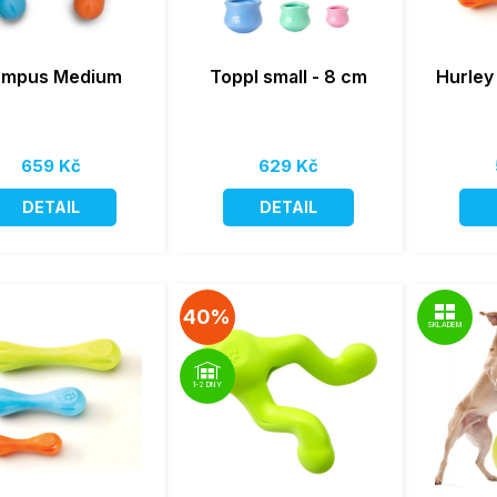
umpus Medium
Toppl small - 8 cm
Hurley
659 Kč
629 Kč
DETAIL
DETAIL
40%
SKLADEM
1-2 DNY