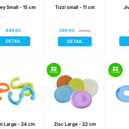
ey Small - 15 cm
Tizzi small - 11 cm
Ji
449 Kč
299 Kč
499 Kč
DETAIL
DETAIL
SKLADEM
SKLADEM
i Large - 24 cm
Zisc Large - 22 cm