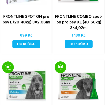
FRONTLINE SPOT ON pro
FRONTLINE COMBO spot-
psy L (20-40kg) 3x2,68ml
on pro psy XL (40-60kg)
3x4,02ml
699 Kč
1 189 Kč
DO KOŠÍKU
DO KOŠÍKU
1-2 DNY
1-2 DNY