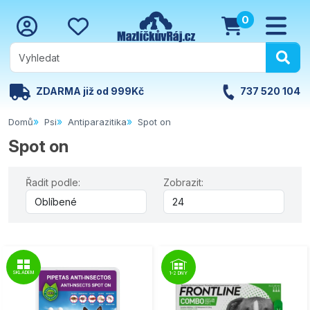
0
ZDARMA již od 999Kč
737 520 104
Domů
Psi
Antiparazitika
Spot on
Spot on
Řadit podle:
Zobrazit:
SKLADEM
1-2 DNY