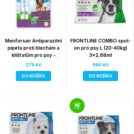
Menforsan Antiparazitní
FRONTLINE COMBO spot-
pipeta proti blechám a
on pro psy L (20-40kg)
klíšťatům pro psy -
3x2,68ml
2x1,5ml
279 Kč
990 Kč
DO KOŠÍKU
DO KOŠÍKU
1-2 DNY