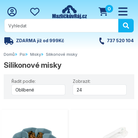
0
ZDARMA již od 999Kč
737 520 104
Domů
Psi
Misky
Silikonové misky
Silikonové misky
Řadit podle:
Zobrazit: