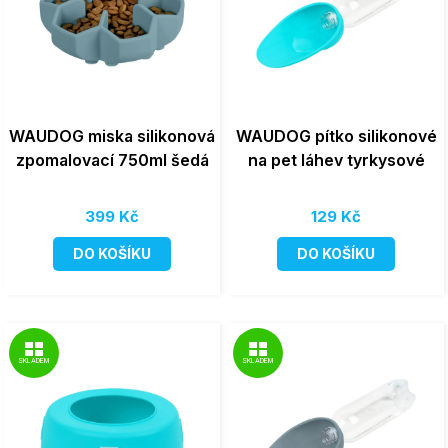
WAUDOG miska silikonová
WAUDOG pítko silikonové
zpomalovací 750ml šedá
na pet láhev tyrkysové
399 Kč
129 Kč
DO KOŠÍKU
DO KOŠÍKU
SKLADEM
SKLADEM