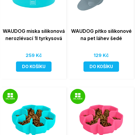
WAUDOG miska silikonová
WAUDOG pítko silikonové
nerozlévací 1l tyrkysová
na pet láhev šedé
259 Kč
129 Kč
DO KOŠÍKU
DO KOŠÍKU
SKLADEM
SKLADEM