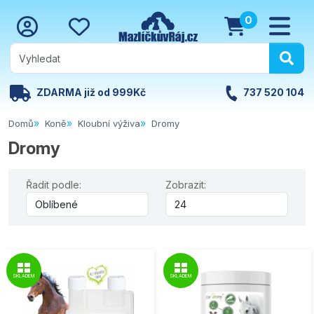
0
ZDARMA již od 999Kč
737 520 104
Domů
Koně
Kloubní výživa
Dromy
Dromy
Řadit podle:
Zobrazit:
SKLADEM
SKLADEM