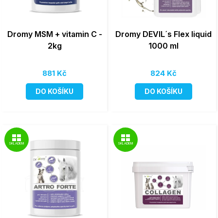
Dromy MSM + vitamin C -
Dromy DEVIL´s Flex liquid
2kg
1000 ml
881 Kč
824 Kč
DO KOŠÍKU
DO KOŠÍKU
SKLADEM
SKLADEM