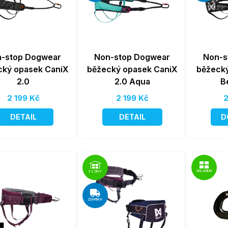
-stop Dogwear
Non-stop Dogwear
Non-s
cký opasek CaniX
běžecký opasek CaniX
běžecký
2.0
2.0 Aqua
B
2 199 Kč
2 199 Kč
2
DETAIL
DETAIL
D
SKLADEM
1-2 DNY
ZDARMA