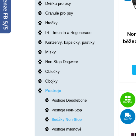
Dvířka pro psy
Granule pro psy
Hračky
IR - Imunita a Regenerace
Non
běže
Konzervy, kapsičky, paštiky
Misky
Non-Stop Dogwear
Oblečky
Obojky
Postroje
Postroje Doodlebone
SKLADEM
Postroje Non-Stop
Sedáky Non-Stop
ZDARMA
Postroje nylonové