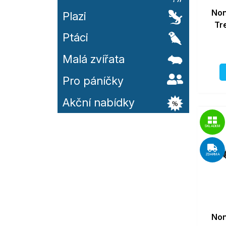
Non
Plazi
Tr
Ptáci
Malá zvířata
Pro páníčky
Akční nabídky
SKLADEM
ZDARMA
Non