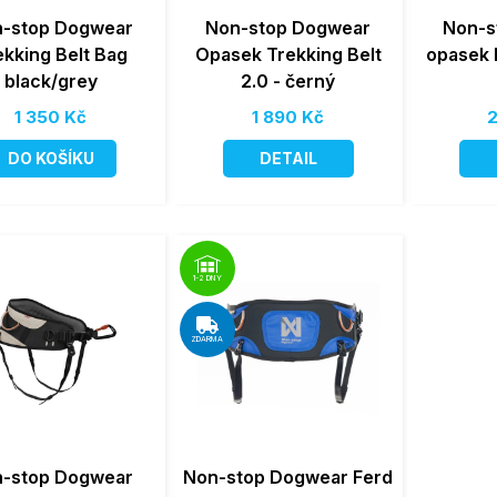
-stop Dogwear
Non-stop Dogwear
Non-s
ekking Belt Bag
Opasek Trekking Belt
opasek 
black/grey
2.0 - černý
1 350 Kč
1 890 Kč
2
DO KOŠÍKU
DETAIL
1-2 DNY
ZDARMA
-stop Dogwear
Non-stop Dogwear Ferd