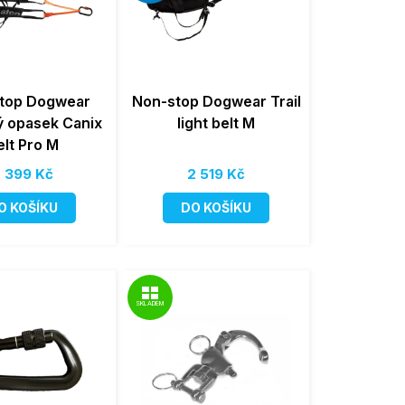
top Dogwear
Non-stop Dogwear Trail
 opasek Canix
light belt M
elt Pro M
 399 Kč
2 519 Kč
O KOŠÍKU
DO KOŠÍKU
SKLADEM