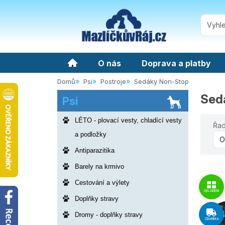
O nás
Doprava a platby
Domů
Psi
Postroje
Sedáky Non-Stop
Sed
Psi
LÉTO - plovací vesty, chladící vesty
Řad
a podložky
Antiparazitika
Barely na krmivo
Cestování a výlety
SKLADEM
Doplňky stravy
Dromy - doplňky stravy
ZDARMA