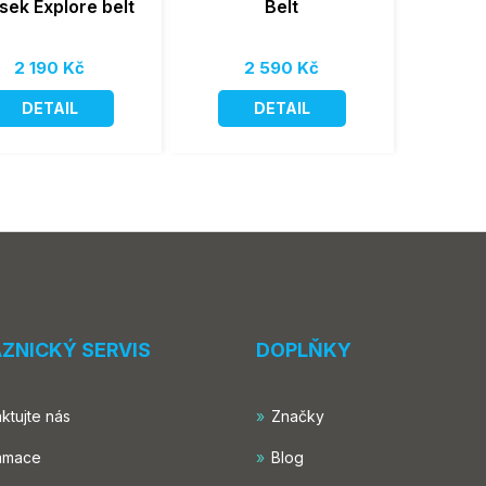
sek Explore belt
Belt
2 190 Kč
2 590 Kč
DETAIL
DETAIL
ZNICKÝ SERVIS
DOPLŇKY
ktujte nás
Značky
amace
Blog