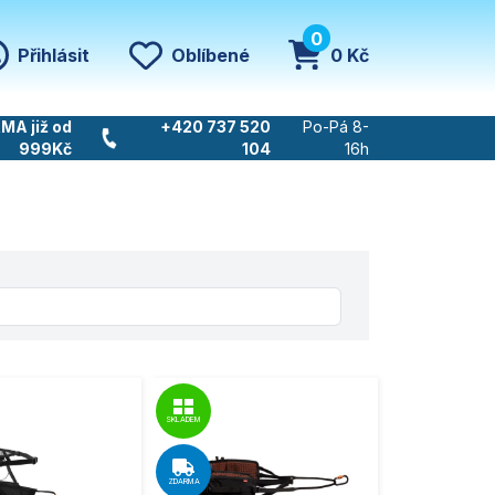
0
Přihlásit
Oblíbené
0 Kč
MA již od
+420 737 520
Po-Pá 8-
999Kč
104
16h
SKLADEM
ZDARMA