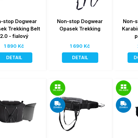
-stop Dogwear
Non-stop Dogwear
Non-s
ek Trekking Belt
Opasek Trekking
Karabi
2.0 - fialový
p
1 890 Kč
1 690 Kč
DETAIL
DETAIL
D
SKLADEM
SKLADEM
ZDARMA
ZDARMA