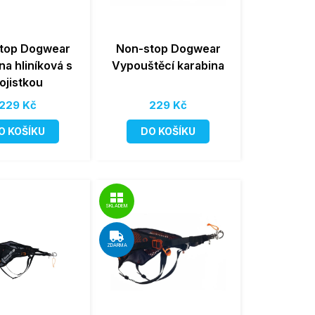
top Dogwear
Non-stop Dogwear
na hliníková s
Vypouštěcí karabina
ojistkou
229 Kč
229 Kč
O KOŠÍKU
DO KOŠÍKU
SKLADEM
ZDARMA