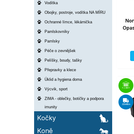
Vodítka
Obojky, postroje, vodítka NA MÍRU
Non
Ochranné límce, lékárnička
Opas
Pamlskovníky
Pamlsky
Péče o zevnějšek
Pelíšky, boudy, tašky
Přepravky a klece
Úklid a hygiena doma
1-2 DNY
Výcvik, sport
ZIMA - oblečky, botičky a podpora
ZDARMA
imunity
Kočky
Koně