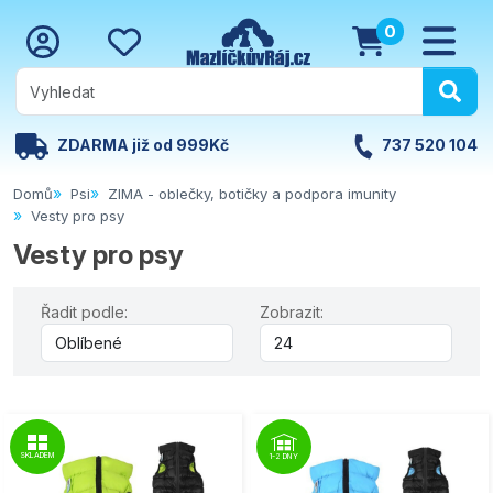
0
ZDARMA již od 999Kč
737 520 104
Domů
Psi
ZIMA - oblečky, botičky a podpora imunity
Vesty pro psy
Vesty pro psy
Řadit podle:
Zobrazit:
SKLADEM
1-2 DNY