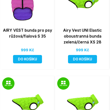
AIRY VEST bunda pro psy
Airy Vest UNI Elastic
růžová/fialová S 35
oboustranná bunda
zelená/černá XS 28
999 Kč
999 Kč
DO KOŠÍKU
DO KOŠÍKU
SKLADEM
SKLADEM