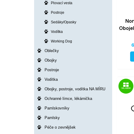
Plovací vesta
Postroje
Non
Sedáky/Opasky
Oboje
Vodítka
Working Dog
6
Oblečky
Obojky
Postroje
Vodítka
Obojky, postroje, vodítka NA MÍRU
SKLADEM
Ochranné límce, lékárnička
Pamlskovníky
Pamlsky
Péče o zevnějšek