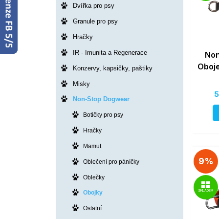
Dvířka pro psy
Granule pro psy
Hračky
IR - Imunita a Regenerace
Non
Oboje
Konzervy, kapsičky, paštiky
Misky
5
Non-Stop Dogwear
Botičky pro psy
Hračky
Mamut
9%
Oblečení pro páníčky
Oblečky
SKLADEM
Obojky
Ostatní