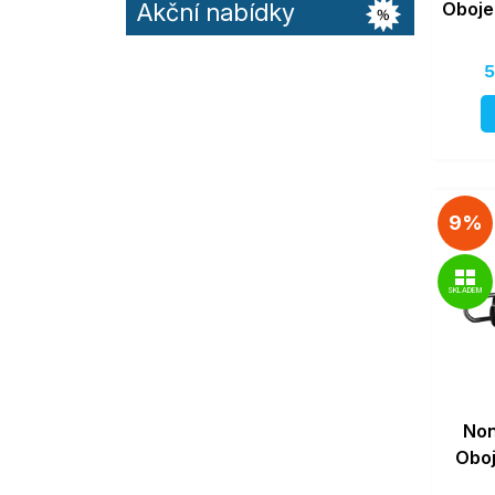
Akční nabídky
Obojek
5
9%
SKLADEM
Non
Oboj