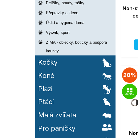
Pelíšky, boudy, tašky
Non-s
Přepravky a klece
co
Úklid a hygiena doma
Výcvik, sport
ZIMA - oblečky, botičky a podpora
imunity
Kočky
Koně
20%
Plazi
SKLADEM
Ptáci
Malá zvířata
Pro páníčky
Non