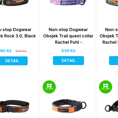
-stop Dogwear
Non-stop Dogwear
Non-s
k Rock 3.0, Black
Obojek Trail quest collar
Obojek Tr
Rachel Pohl -
Rachel 
purple/pink
90 Kč
539 Kč
690 Kč
DETAIL
DETAIL
SKLADEM
SKLADEM