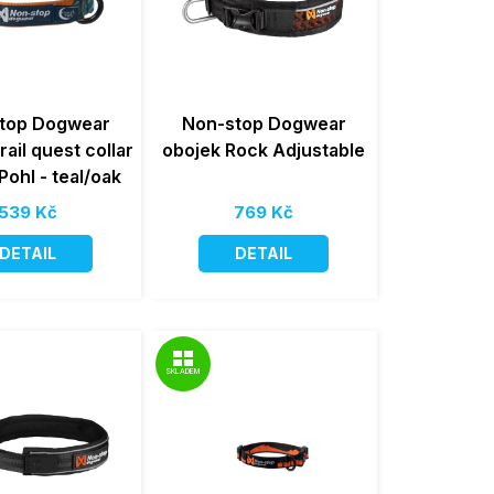
top Dogwear
Non-stop Dogwear
ail quest collar
obojek Rock Adjustable
Pohl - teal/oak
539 Kč
769 Kč
DETAIL
DETAIL
SKLADEM