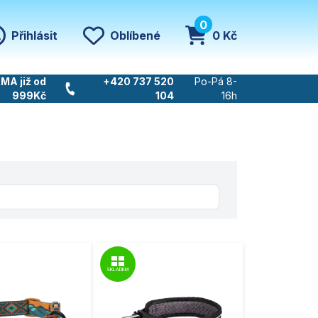
0
Přihlásit
Oblíbené
0 Kč
MA již od
+420 737 520
Po-Pá 8-
999Kč
104
16h
SKLADEM