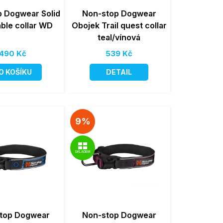
 Dogwear Solid
Non-stop Dogwear
able collar WD
Obojek Trail quest collar
teal/vínová
490 Kč
539 Kč
O KOŠÍKU
DETAIL
9%
SKLADEM
top Dogwear
Non-stop Dogwear