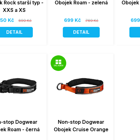
 Rock starší typ -
Obojek Roam - zelená
Obojek
XXS a XS
50 Kč
699 Kč
699
690 Kč
769 Kč
DETAIL
DETAIL
SKLADEM
-stop Dogwear
Non-stop Dogwear
ek Roam - černá
Obojek Cruise Orange