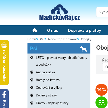
O nás
Doprava a platby
Domů
Psi
Non-Stop Dogwear
Obojky
Obo
Psi
LÉTO - plovací vesty, chladící vesty
Řad
a podložky
Antiparazitika
Barely na krmivo
Cestování a výlety
14%
Doplňky stravy
Dromy - doplňky stravy
SKLADEM