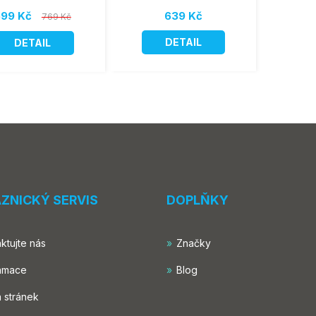
99 Kč
639 Kč
769 Kč
DETAIL
DETAIL
ZNICKÝ SERVIS
DOPLŇKY
ktujte nás
Značky
amace
Blog
 stránek