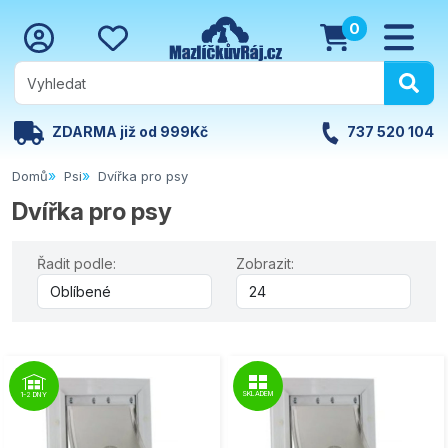
0
ZDARMA již od 999Kč
737 520 104
Domů
Psi
Dvířka pro psy
Dvířka pro psy
Řadit podle:
Zobrazit:
SKLADEM
1-2 DNY