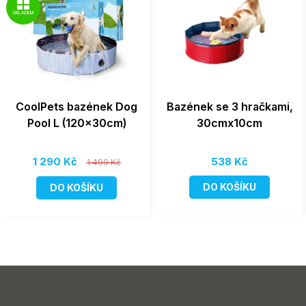
SKLADEM
CoolPets bazének Dog
Bazének se 3 hračkami,
Pool L (120x30cm)
30cmx10cm
1 290 Kč
538 Kč
1 499 Kč
DO KOŠÍKU
DO KOŠÍKU