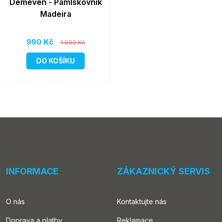
Demeven - Pamlskovník
Madeira
990 Kč
1 090 Kč
DO KOŠÍKU
INFORMACE
ZÁKAZNICKÝ SERVIS
O nás
Kontaktujte nás
Doprava a platby
Reklamace