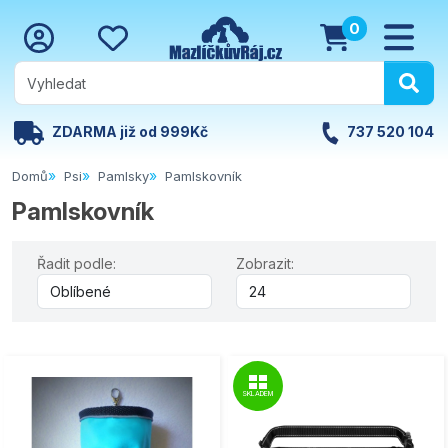
0
ZDARMA již od 999Kč
737 520 104
Domů
Psi
Pamlsky
Pamlskovník
Pamlskovník
Řadit podle:
Zobrazit:
SKLADEM