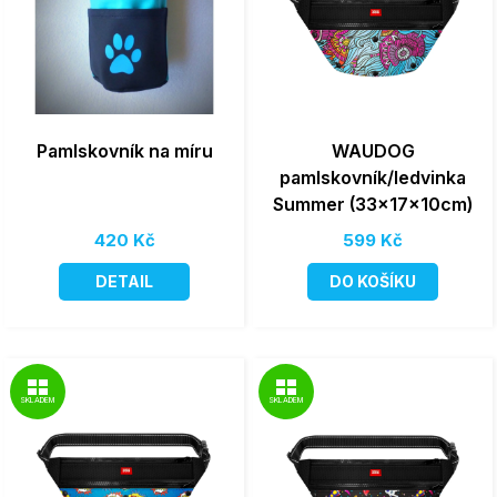
Pamlskovník na míru
WAUDOG
pamlskovník/ledvinka
Summer (33x17x10cm)
420 Kč
599 Kč
DETAIL
DO KOŠÍKU
SKLADEM
SKLADEM