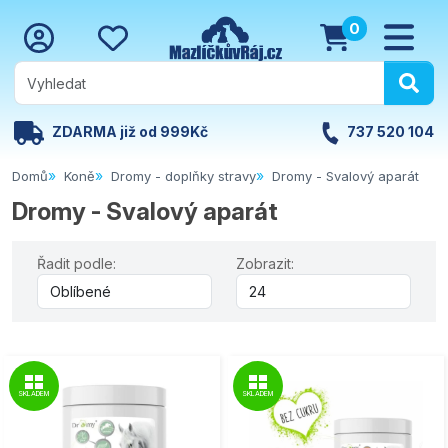
0
ZDARMA již od 999Kč
737 520 104
Domů
Koně
Dromy - doplňky stravy
Dromy - Svalový aparát
Dromy - Svalový aparát
Řadit podle:
Zobrazit:
SKLADEM
SKLADEM