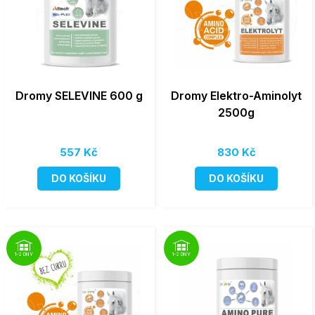
Dromy SELEVINE 600 g
Dromy Elektro-Aminolyt
2500g
557 Kč
830 Kč
DO KOŠÍKU
DO KOŠÍKU
1-2 DNY
1-2 DNY