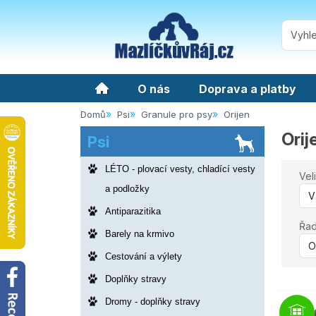
O nás
Doprava a platby
Domů
Psi
Granule pro psy
Orijen
Orij
Psi
LÉTO - plovací vesty, chladící vesty
Vel
a podložky
Antiparazitika
Řad
Barely na krmivo
Cestování a výlety
Doplňky stravy
Dromy - doplňky stravy