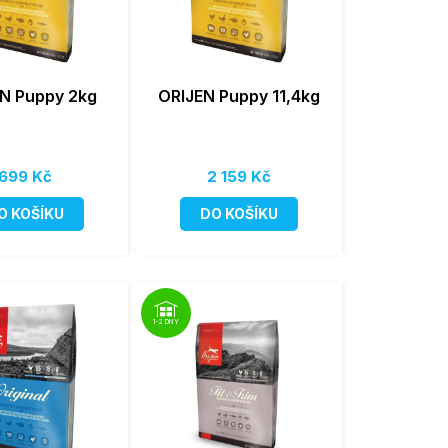
N Puppy 2kg
ORIJEN Puppy 11,4kg
699 Kč
2 159 Kč
O KOŠÍKU
DO KOŠÍKU
1-2 DNY