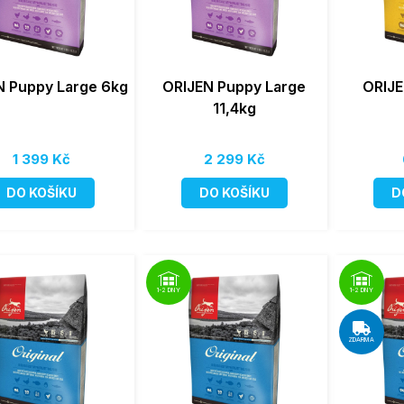
N Puppy Large 6kg
ORIJEN Puppy Large
ORIJE
11,4kg
1 399 Kč
2 299 Kč
DO KOŠÍKU
DO KOŠÍKU
D
1-2 DNY
1-2 DNY
ZDARMA