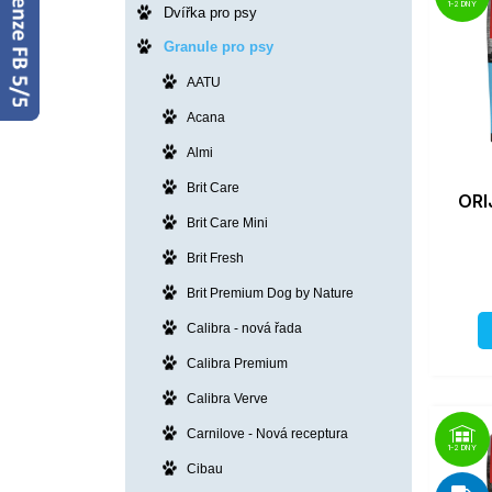
1-2 DNY
Dvířka pro psy
Granule pro psy
AATU
Acana
Almi
Brit Care
ORI
Brit Care Mini
Brit Fresh
Brit Premium Dog by Nature
Calibra - nová řada
Calibra Premium
Calibra Verve
Carnilove - Nová receptura
1-2 DNY
Cibau