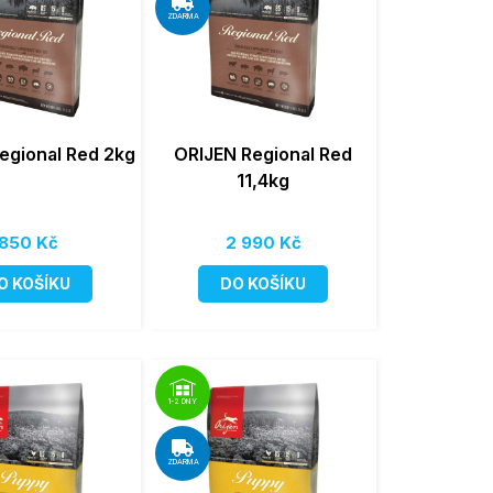
ZDARMA
egional Red 2kg
ORIJEN Regional Red
11,4kg
850 Kč
2 990 Kč
O KOŠÍKU
DO KOŠÍKU
1-2 DNY
ZDARMA