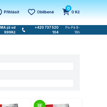
0
Přihlásit
Oblíbené
0 Kč
MA již od
+420 737 520
Po-Pá 8-
999Kč
104
16h