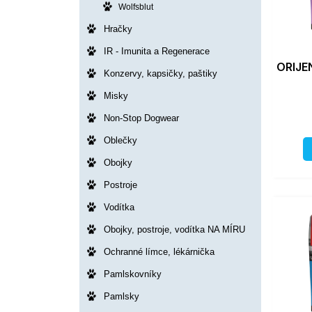
Wolfsblut
Hračky
IR - Imunita a Regenerace
ORIJE
Konzervy, kapsičky, paštiky
Misky
Non-Stop Dogwear
Oblečky
Obojky
Postroje
Vodítka
Obojky, postroje, vodítka NA MÍRU
Ochranné límce, lékárnička
Pamlskovníky
Pamlsky