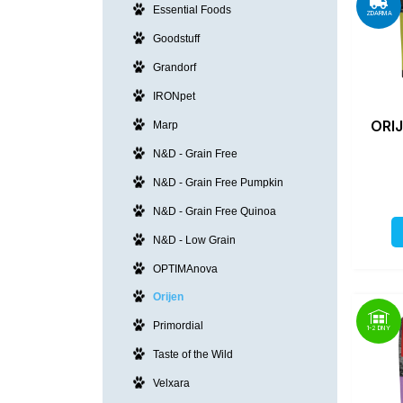
Essential Foods
ZDARMA
Goodstuff
Grandorf
IRONpet
ORIJ
Marp
N&D - Grain Free
N&D - Grain Free Pumpkin
N&D - Grain Free Quinoa
N&D - Low Grain
OPTIMAnova
Orijen
Primordial
1-2 DNY
Taste of the Wild
Velxara