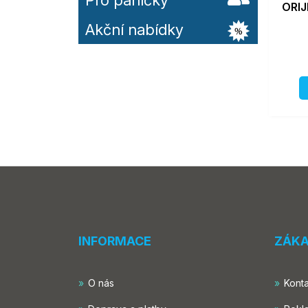
Pro páníčky
ORIJ
Akční nabídky
INFORMACE
ZÁKA
O nás
Konta