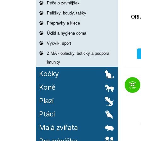
Péče o zevnějšek
Pelíšky, boudy, tašky
ORI
Přepravky a klece
Úklid a hygiena doma
Výcvik, sport
ZIMA - oblečky, botičky a podpora
imunity
Kočky
Koně
1-2 DNY
Plazi
Ptáci
Malá zvířata