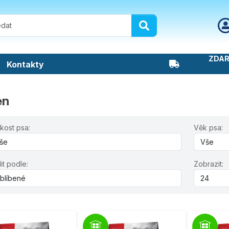
ZDAR
Kontakty
en
ikost psa:
Věk psa:
it podle:
Zobrazit: