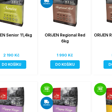
ZDARMA
EN Senior 11,4kg
ORIJEN Regional Red
ORIJEN R
6kg
2 190 Kč
1 990 Kč
DO KOŠÍKU
DO KOŠÍKU
D
1-2 DNY
1-2 DNY
ZDARMA