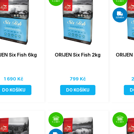
1-2 DNY
1-2 DNY
ZDARMA
JEN Six Fish 6kg
ORIJEN Six Fish 2kg
ORIJEN 
1 690 Kč
799 Kč
2
DO KOŠÍKU
DO KOŠÍKU
D
1-2 DNY
1-2 DNY