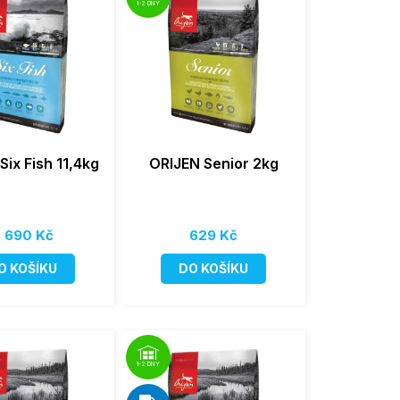
1-2 DNY
Six Fish 11,4kg
ORIJEN Senior 2kg
 690 Kč
629 Kč
O KOŠÍKU
DO KOŠÍKU
1-2 DNY