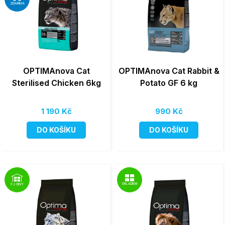
ZDARMA
OPTIMAnova Cat
OPTIMAnova Cat Rabbit &
Sterilised Chicken 6kg
Potato GF 6 kg
1 190 Kč
990 Kč
DO KOŠÍKU
DO KOŠÍKU
SKLADEM
1-2 DNY