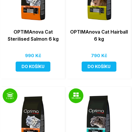
OPTIMAnova Cat
OPTIMAnova Cat Hairball
Sterilised Salmon 6 kg
6 kg
990 Kč
790 Kč
DO KOŠÍKU
DO KOŠÍKU
SKLADEM
1-2 DNY