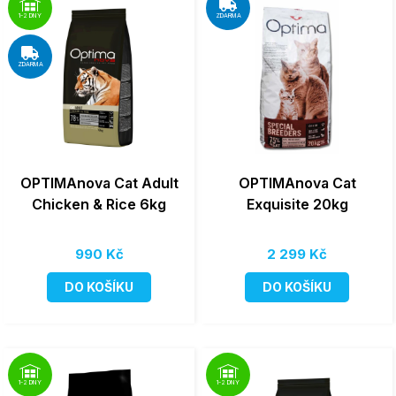
1-2 DNY
ZDARMA
ZDARMA
OPTIMAnova Cat Adult
OPTIMAnova Cat
Chicken & Rice 6kg
Exquisite 20kg
990 Kč
2 299 Kč
DO KOŠÍKU
DO KOŠÍKU
1-2 DNY
1-2 DNY