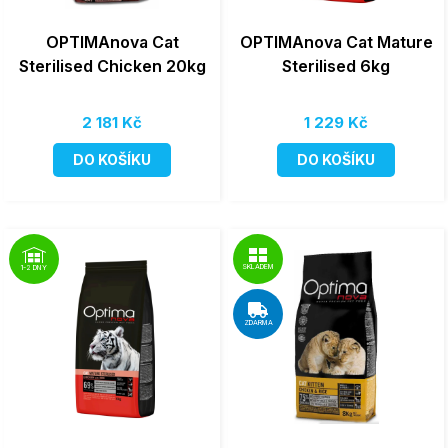
OPTIMAnova Cat
OPTIMAnova Cat Mature
Sterilised Chicken 20kg
Sterilised 6kg
2 181 Kč
1 229 Kč
DO KOŠÍKU
DO KOŠÍKU
SKLADEM
1-2 DNY
ZDARMA