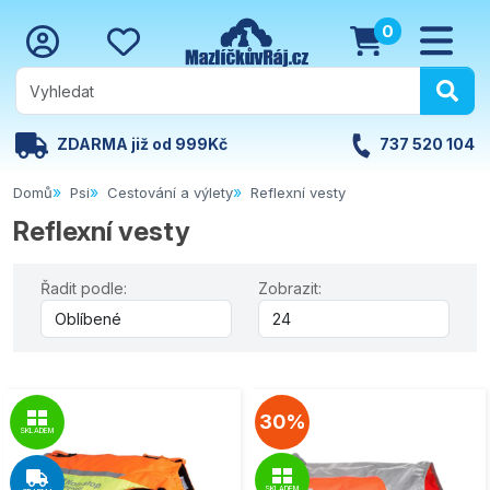
0
ZDARMA již od 999Kč
737 520 104
Domů
Psi
Cestování a výlety
Reflexní vesty
Reflexní vesty
Řadit podle:
Zobrazit:
30%
SKLADEM
SKLADEM