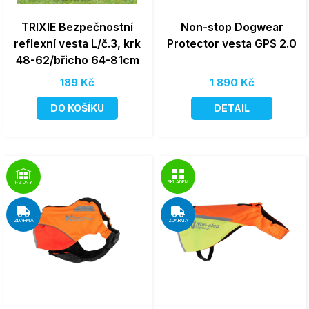
TRIXIE Bezpečnostní
Non-stop Dogwear
reflexní vesta L/č.3, krk
Protector vesta GPS 2.0
48-62/břicho 64-81cm
189 Kč
1 890 Kč
DO KOŠÍKU
DETAIL
SKLADEM
1-2 DNY
ZDARMA
ZDARMA