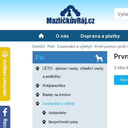
O nás
Doprava a platby
Domů
Psi
Cestování a výlety
První pomoc proti 
Prvn
Psi
V této 
LÉTO - plovací vesty, chladící vesty
a podložky
Pokr
Antiparazitika
Barely na krmivo
Cestování a výlety
Autopotahy
Bezpečnostní pásy