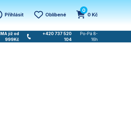
0
Přihlásit
Oblíbené
0 Kč
MA již od
+420 737 520
Po-Pá 8-
999Kč
104
16h