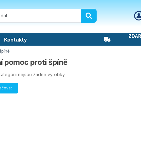
ZDAR
Kontakty
špíně
í pomoc proti špíně
kategorii nejsou žádné výrobky.
ačovat