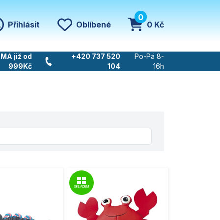
0
Přihlásit
Oblíbené
0 Kč
MA již od
+420 737 520
Po-Pá 8-
999Kč
104
16h
SKLADEM