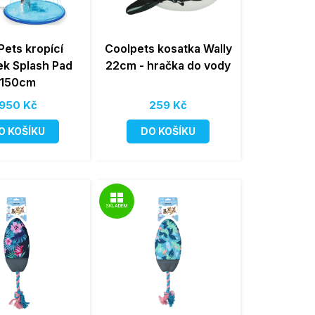
Pets kropící
Coolpets kosatka Wally
k Splash Pad
22cm - hračka do vody
150cm
950 Kč
259 Kč
O KOŠÍKU
DO KOŠÍKU
SKLADEM