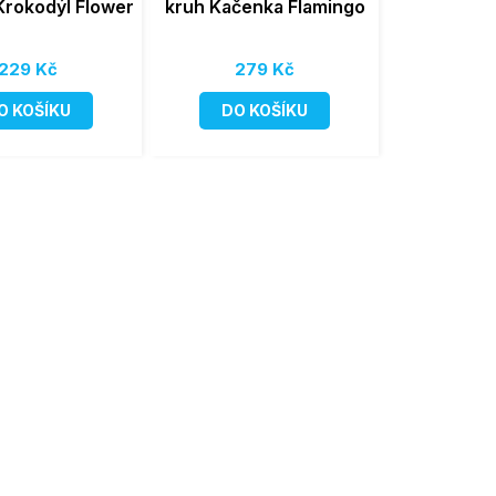
 Krokodýl Flower
kruh Kačenka Flamingo
229 Kč
279 Kč
O KOŠÍKU
DO KOŠÍKU