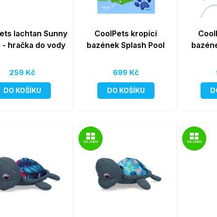
ets lachtan Sunny
CoolPets kropící
Cool
- hračka do vody
bazének Splash Pool
bazéne
259 Kč
699 Kč
DO KOŠÍKU
DO KOŠÍKU
D
SKLADEM
SKLADEM