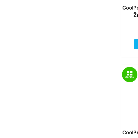
CoolPe
Ž
SKLADEM
CoolPe