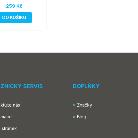
259 Kč
DO KOŠÍKU
ZNICKÝ SERVIS
DOPLŇKY
ktujte nás
Značky
amace
Blog
 stránek