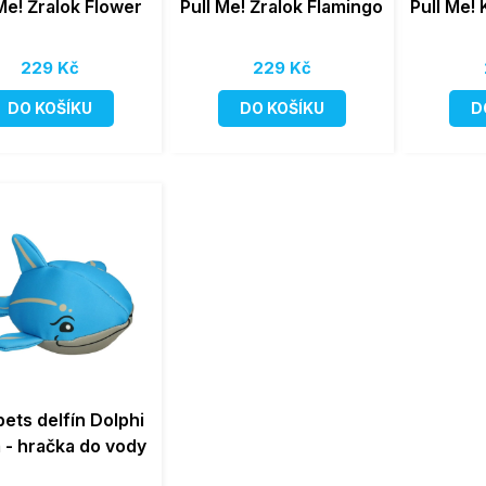
Me! Žralok Flower
Pull Me! Žralok Flamingo
Pull Me!
229 Kč
229 Kč
DO KOŠÍKU
DO KOŠÍKU
D
ets delfín Dolphi
- hračka do vody