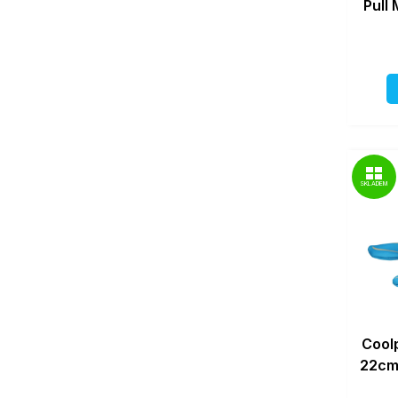
Pull 
SKLADEM
Coolp
22cm 