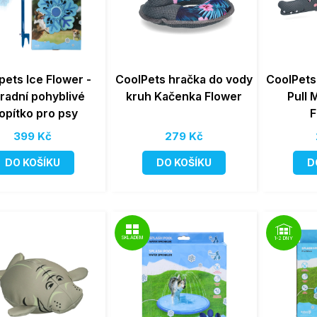
pets Ice Flower -
CoolPets hračka do vody
CoolPets
radní pohyblivé
kruh Kačenka Flower
Pull 
opítko pro psy
F
399 Kč
279 Kč
DO KOŠÍKU
DO KOŠÍKU
D
SKLADEM
1-2 DNY