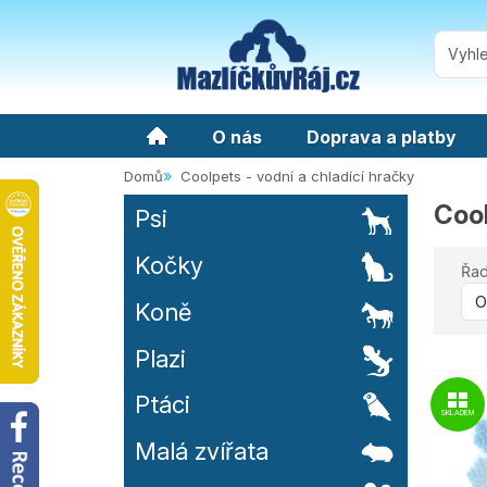
O nás
Doprava a platby
Domů
Coolpets - vodní a chladící hračky
Cool
Psi
Kočky
Řad
Koně
Plazi
Ptáci
SKLADEM
Malá zvířata