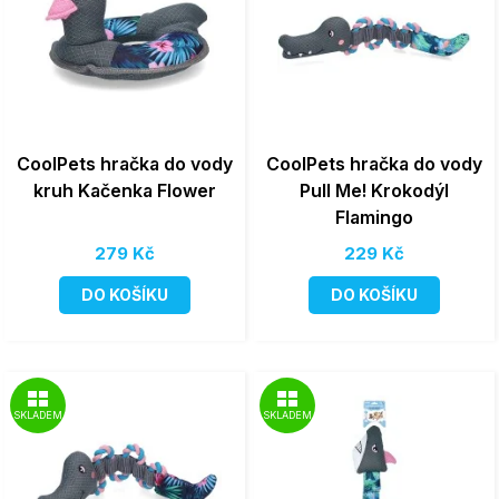
CoolPets hračka do vody
CoolPets hračka do vody
kruh Kačenka Flower
Pull Me! Krokodýl
Flamingo
279 Kč
229 Kč
DO KOŠÍKU
DO KOŠÍKU
SKLADEM
SKLADEM