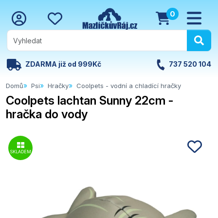
0
ZDARMA již od 999Kč
737 520 104
Domů
Psi
Hračky
Coolpets - vodní a chladící hračky
Coolpets lachtan Sunny 22cm -
hračka do vody
SKLADEM