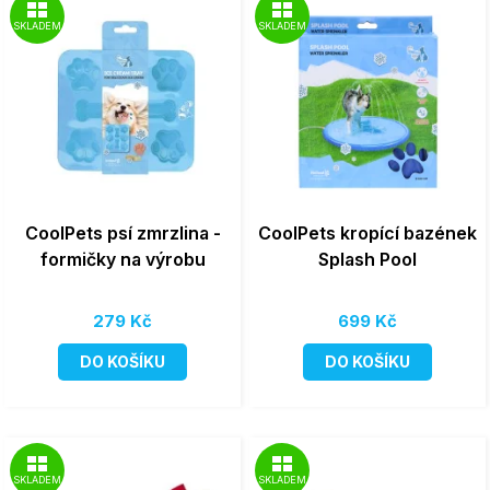
SKLADEM
SKLADEM
CoolPets psí zmrzlina -
CoolPets kropící bazének
formičky na výrobu
Splash Pool
279 Kč
699 Kč
DO KOŠÍKU
DO KOŠÍKU
SKLADEM
SKLADEM