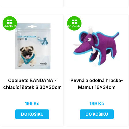
SKLADEM
SKLADEM
Coolpets BANDANA -
Pevná a odolná hračka-
chladící šátek S 30x30cm
Mamut 16x34cm
199 Kč
199 Kč
DO KOŠÍKU
DO KOŠÍKU