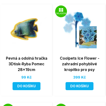
SKLADEM
Pevná a odolná hračka
Coolpets Ice Flower -
3Dtisk-Ryba Pomec
zahradní pohyblivé
28x19cm
kropítko pro psy
99 Kč
399 Kč
DO KOŠÍKU
DO KOŠÍKU