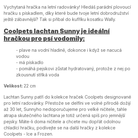
Vychytaná hračka na letní radovánky! Hledáš parádní plovoucí
hračku s pískadlem, díky které bude tvoje letní dobrodružství
ještě zábavnější? Tak si přibal do kufříku kosatku Wally.
Coolpets lachtan Sunny je ideální
hračkou pro psí vodomily:
- plave na vodní hladině, dokonce i když se nacucá
vodou
- má pískadlo
- pomáhá pejskovi zůstat hydratovaný, protože z nej po
zkousnutí stříká voda
Velikost:
22 cm
Lachtan Sunny patří do kolekce hraček Coolpets designované
pro letní radovánky. Přestože se delfíni ve volné přírodě dožijí
až 30 let, Sunnyho nedoporučujeme pro velké ničitele, tahle
atrapa skutečného lachtana je totiž určená spíš pro jemnější
pejsky. Máte-li doma ničitele a chcete mu dopřát odolnou
chladící hračku, podívejte se na další hračky z kolekce
Coolpets - Ice a Frozen.