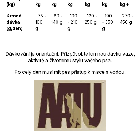
(kg)
kg
kg
kg
kg
kg
kg +
Krmná
75 -
80 -
100
120 -
190
270 -
dávka
100
140 g
- 210
250 g
- 350
450 g
(g/den)
g
g
g
Dávkování je orientační. Přizpůsobte krmnou dávku váze,
aktivitě a životnímu stylu vašeho psa.
Po celý den musí mít pes přístup k misce s vodou.