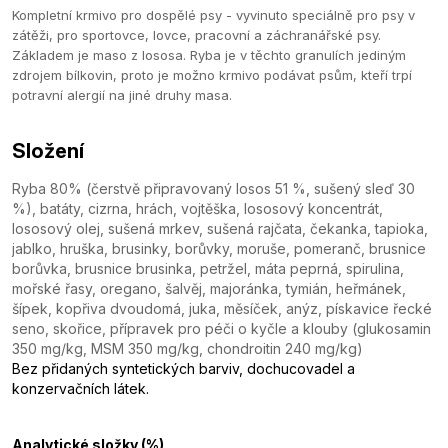
Kompletní krmivo pro dospělé psy - vyvinuto speciálně pro psy v
zátěži, pro sportovce, lovce, pracovní a záchranářské psy.
Základem je maso z lososa. Ryba je v těchto granulích jediným
zdrojem bílkovin, proto je možno krmivo podávat psům, kteří trpí
potravní alergií na jiné druhy masa.
Složení
Ryba 80% (čerstvě připravovaný losos 51 %, sušený sleď 30
%), batáty, cizrna, hrách, vojtěška, lososový koncentrát,
lososový olej, sušená mrkev, sušená rajčata, čekanka, tapioka,
jablko, hruška, brusinky, borůvky, moruše, pomeranč, brusnice
borůvka, brusnice brusinka, petržel, máta peprná, spirulina,
mořské řasy, oregano, šalvěj, majoránka, tymián, heřmánek,
šípek, kopřiva dvoudomá, juka, měsíček, anýz, pískavice řecké
seno, skořice, přípravek pro péči o kyčle a klouby (glukosamin
350 mg/kg, MSM 350 mg/kg, chondroitin 240 mg/kg)
Bez přidaných syntetických barviv, dochucovadel a
konzervačních látek.
Analytické složky (%)