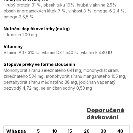
Hrubý protein 31 %, obsah tuku 19%, hrubá vláknina 2.5%,
obsah anorganických látek 7 %, vlhkost 8 %, omega-6 2,4 %,
omega-3 5,5 %
Nutriční doplňkové látky (na kg)
L-karnitin 200 mg
Vitamíny
Vitamín A 17 310 IU, vitamín D3 1 540 IU, vitamín E 480 IU
Stopové prvky ve formě sloučenin
Monohydrát síranu železnatého 641 mg, monohydrát síranu
zinečnatého 534 mg, monohydrát síranu manganatého 105 mg,
pentahydrát síranu měďnatého 38 mg, jodičnan vápenatý
bezvodý 4,72 mg, seleničitan sodný 0,53 mg
Doporučené
dávkování
Váha psa
5
10
15
20
30
40