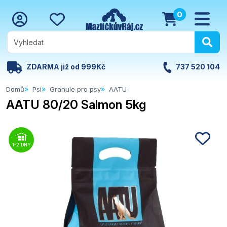
0
ZDARMA již od 999Kč
737 520 104
Domů
Psi
Granule pro psy
AATU
AATU 80/20 Salmon 5kg
1-2 DNY