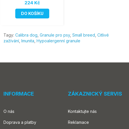
224 Kč
DO KOŠÍKU
Tagy:
Calibra dog
,
Granule pro psy
,
Small breed
,
Citlivé
zažívání
,
Imunita
,
Hypoalergenní granule
INFORMACE
ZÁKAZNICKÝ SERVIS
O nás
Kontaktujte nás
Doprava a platby
Reklamace