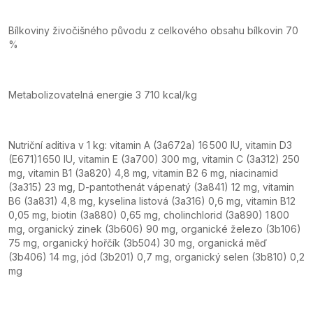
Bílkoviny živočišného původu z celkového obsahu bílkovin 70
%
Metabolizovatelná energie 3 710 kcal/kg
Nutriční aditiva v 1 kg: vitamin A (3a672a) 16 500 IU, vitamin D3
(E671)1 650 IU, vitamin E (3a700) 300 mg, vitamin C (3a312) 250
mg, vitamin B1 (3a820) 4,8 mg, vitamin B2 6 mg, niacinamid
(3a315) 23 mg, D-pantothenát vápenatý (3a841) 12 mg, vitamin
B6 (3a831) 4,8 mg, kyselina listová (3a316) 0,6 mg, vitamin B12
0,05 mg, biotin (3a880) 0,65 mg, cholinchlorid (3a890) 1 800
mg, organický zinek (3b606) 90 mg, organické železo (3b106)
75 mg, organický hořčík (3b504) 30 mg, organická měď
(3b406) 14 mg, jód (3b201) 0,7 mg, organický selen (3b810) 0,2
mg