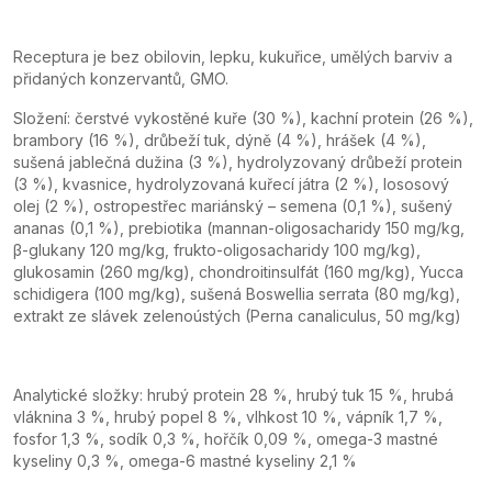
Receptura je bez obilovin, lepku, kukuřice, umělých barviv a
přidaných konzervantů, GMO.
Složení: čerstvé vykostěné kuře (30 %), kachní protein (26 %),
brambory (16 %), drůbeží tuk, dýně (4 %), hrášek (4 %),
sušená jablečná dužina (3 %), hydrolyzovaný drůbeží protein
(3 %), kvasnice, hydrolyzovaná kuřecí játra (2 %), lososový
olej (2 %), ostropestřec mariánský – semena (0,1 %), sušený
ananas (0,1 %), prebiotika (mannan-oligosacharidy 150 mg/kg,
β-glukany 120 mg/kg, frukto-oligosacharidy 100 mg/kg),
glukosamin (260 mg/kg), chondroitinsulfát (160 mg/kg), Yucca
schidigera (100 mg/kg), sušená Boswellia serrata (80 mg/kg),
extrakt ze slávek zelenoústých (Perna canaliculus, 50 mg/kg)
Analytické složky: hrubý protein 28 %, hrubý tuk 15 %, hrubá
vláknina 3 %, hrubý popel 8 %, vlhkost 10 %, vápník 1,7 %,
fosfor 1,3 %, sodík 0,3 %, hořčík 0,09 %, omega-3 mastné
kyseliny 0,3 %, omega-6 mastné kyseliny 2,1 %