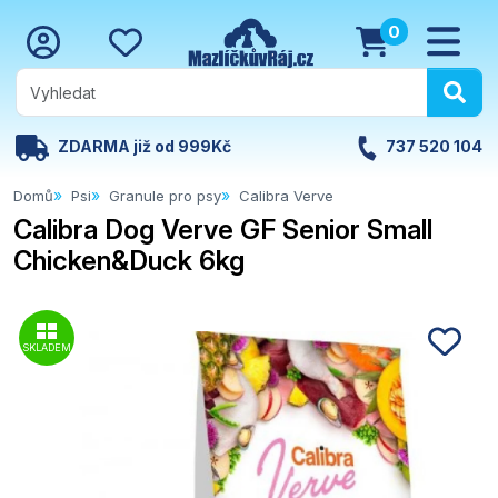
0
ZDARMA již od 999Kč
737 520 104
Domů
Psi
Granule pro psy
Calibra Verve
Calibra Dog Verve GF Senior Small
Chicken&Duck 6kg
SKLADEM