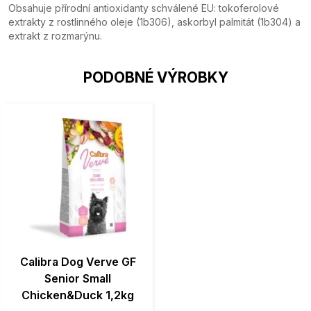
Obsahuje přírodní antioxidanty schválené EU: tokoferolové
extrakty z rostlinného oleje (1b306), askorbyl palmitát (1b304) a
extrakt z rozmarýnu.
PODOBNÉ VÝROBKY
Calibra Dog Verve GF
Senior Small
Chicken&Duck 1,2kg