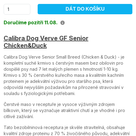
DÁT DO KOŠÍKU
Doručíme pozítří 11.08.
Calibra Dog Verve GF Senior
Chicken&Duck
Calibra Dog Verve Senior Small Breed (Chicken & Duck) - je
kompletní suché krmivo s čerstvým masem bez obilovin pro
dospělé psy nad 7 let malých plemen s hmotností 1-10 kg.
Krmivo s 30 % čerstvého kuřecího masa a kvalitním kachním
proteinem je adekvátní výživou pro staršího psa, která
odpovídá nejvyšším požadavkům na přirozené stravování v
souladu s fyziologickými potřebami.
Čerstvé maso v receptuře je vysoce výživným zdrojem
bílkovin, který se vyznačuje atraktivní chutí a je vhodné i pro
citlivé zažívání.
Tato bezobilninová receptura je skvěle stravitelná, obsahuje
kvalitní zdroje proteinu z 70 % živočišného původu, adekvátní