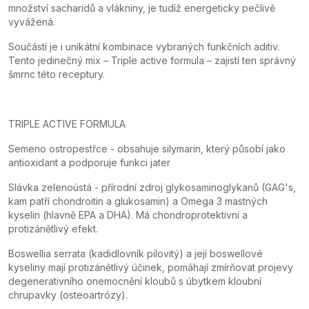
množství sacharidů a vlákniny, je tudíž energeticky pečlivě
vyvážená.
Součástí je i unikátní kombinace vybraných funkčních aditiv.
Tento jedinečný mix – Triple active formula – zajistí ten správný
šmrnc této receptury.
TRIPLE ACTIVE FORMULA
Semeno ostropestřce - obsahuje silymarin, který působí jako
antioxidant a podporuje funkci jater
Slávka zelenoústá - přírodní zdroj glykosaminoglykanů (GAG's,
kam patří chondroitin a glukosamin) a Omega 3 mastných
kyselin (hlavně EPA a DHA). Má chondroprotektivní a
protizánětlivý efekt.
Boswellia serrata (kadidlovník pilovitý) a její boswellové
kyseliny mají protizánětlivý účinek, pomáhají zmírňovat projevy
degenerativního onemocnění kloubů s úbytkem kloubní
chrupavky (osteoartrózy).