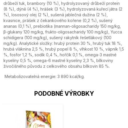
drůbeží tuk, brambory (10 %), hydrolyzovaný drůbeží protein
(8 %), dýně (4 %), hrášek (3 %), hydrolyzovaná kuřecí játra (2
%), lososový olej (2 %), sušená jablečná dužina (2 %),
kvasnice, prášek z čekankového kořene (0,2 %), sušený
ananas (0,1 %), prebiotika (mannan-oligosacharidy 150 mg/kg,
β-glukany 120 mg/kg, frukto-oligosacharidy 100 mg/kg), Yucca
schidigera (100 mg/kg), sušený rakytník řešetlákový (100
mg/kg). Analytické složky: hrubý protein 30 %, hrubý tuk 18 %,
hrubá vláknina 2,5 %, hrubý popel 8 %, vlhkost 10 %, vápník 1,5
%, fosfor 1,2 %, sodík 0,4 %, hořčík 0,1 %, omega-3 mastné
kyseliny 0,5 %, omega-6 mastné kyseliny 2,3 %, bílkoviny
živočišného původu z celkového obsahu bílkovin 85 %.
Metabolizovatelná energie: 3 890 kcal/kg.
PODOBNÉ VÝROBKY