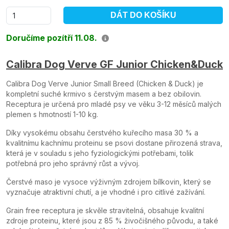
DÁT DO KOŠÍKU
Doručíme pozítří 11.08.
Calibra Dog Verve GF Junior Chicken&Duck
Calibra Dog Verve Junior Small Breed (Chicken & Duck) je
kompletní suché krmivo s čerstvým masem a bez obilovin.
Receptura je určená pro mladé psy ve věku 3-12 měsíců malých
plemen s hmotností 1-10 kg.
Díky vysokému obsahu čerstvého kuřecího masa 30 % a
kvalitnímu kachnímu proteinu se psovi dostane přirozená strava,
která je v souladu s jeho fyziologickými potřebami, tolik
potřebná pro jeho správný růst a vývoj.
Čerstvé maso je vysoce výživným zdrojem bílkovin, který se
vyznačuje atraktivní chutí, a je vhodné i pro citlivé zažívání.
Grain free receptura je skvěle stravitelná, obsahuje kvalitní
zdroje proteinu, které jsou z 85 % živočišného původu, a také