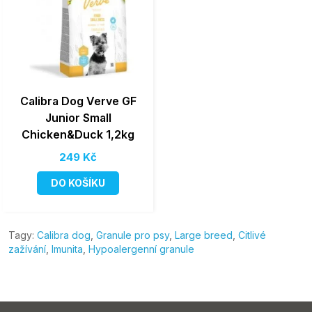
Calibra Dog Verve GF
Junior Small
Chicken&Duck 1,2kg
249 Kč
DO KOŠÍKU
Tagy:
Calibra dog
,
Granule pro psy
,
Large breed
,
Citlivé
zažívání
,
Imunita
,
Hypoalergenní granule