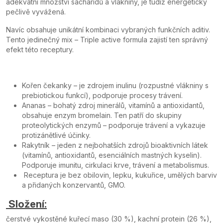
adekvátní množství sacharidů a vlákniny, je tudíž energeticky
pečlivě vyvážená.
Navíc obsahuje unikátní kombinaci vybraných funkčních aditiv.
Tento jedinečný mix – Triple active formula zajistí ten správný
efekt této receptury.
Kořen čekanky – je zdrojem inulinu (rozpustné vlákniny s
prebiotickou funkcí), podporuje procesy trávení.
Ananas – bohatý zdroj minerálů, vitamínů a antioxidantů,
obsahuje enzym bromelain. Ten patří do skupiny
proteolytických enzymů – podporuje trávení a vykazuje
protizánětlivé účinky.
Rakytník – jeden z nejbohatších zdrojů bioaktivních látek
(vitamínů, antioxidantů, esenciálních mastných kyselin).
Podporuje imunitu, cirkulaci krve, trávení a metabolismus.
Receptura je bez obilovin, lepku, kukuřice, umělých barviv
a přidaných konzervantů, GMO.
Složení:
čerstvé vykostěné kuřecí maso (30 %), kachní protein (26 %),