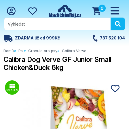
0
ZDARMA již od 999Kč
737 520 104
Domů
Psi
Granule pro psy
Calibra Verve
Calibra Dog Verve GF Junior Small
Chicken&Duck 6kg
SKLADEM