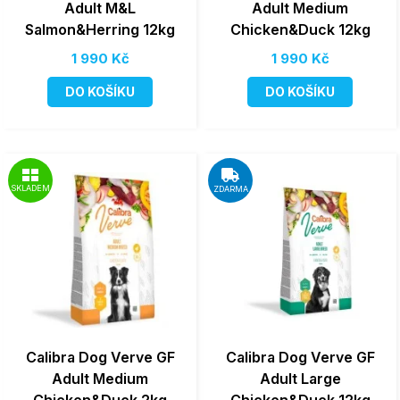
Adult M&L
Adult Medium
Salmon&Herring 12kg
Chicken&Duck 12kg
1 990 Kč
1 990 Kč
DO KOŠÍKU
DO KOŠÍKU
SKLADEM
ZDARMA
Calibra Dog Verve GF
Calibra Dog Verve GF
Adult Medium
Adult Large