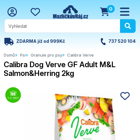
0
ZDARMA již od 999Kč
737 520 104
Domů
Psi
Granule pro psy
Calibra Verve
Calibra Dog Verve GF Adult M&L
Salmon&Herring 2kg
1-2 DNY