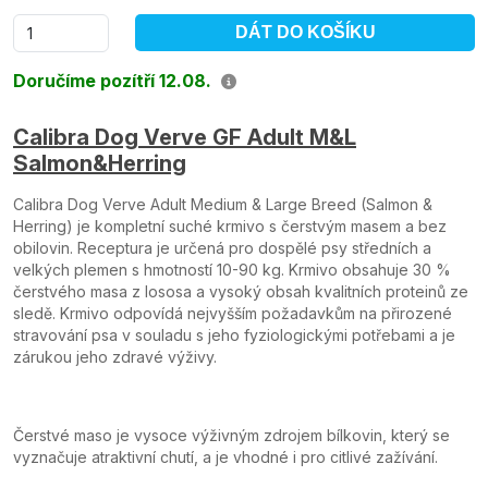
DÁT DO KOŠÍKU
Doručíme pozítří 12.08.
Calibra Dog Verve GF Adult M&L
Salmon&Herring
Calibra Dog Verve Adult Medium & Large Breed (Salmon &
Herring) je kompletní suché krmivo s čerstvým masem a bez
obilovin. Receptura je určená pro dospělé psy středních a
velkých plemen s hmotností 10-90 kg. Krmivo obsahuje 30 %
čerstvého masa z lososa a vysoký obsah kvalitních proteinů ze
sledě. Krmivo odpovídá nejvyšším požadavkům na přirozené
stravování psa v souladu s jeho fyziologickými potřebami a je
zárukou jeho zdravé výživy.
Čerstvé maso je vysoce výživným zdrojem bílkovin, který se
vyznačuje atraktivní chutí, a je vhodné i pro citlivé zažívání.