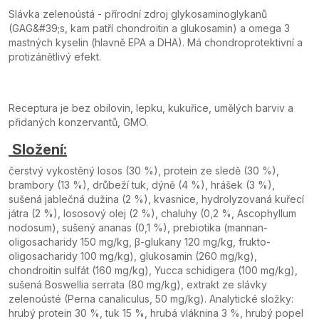
Slávka zelenoústá - přírodní zdroj glykosaminoglykanů
(GAG&#39;s, kam patří chondroitin a glukosamin) a omega 3
mastných kyselin (hlavně EPA a DHA). Má chondroprotektivní a
protizánětlivý efekt.
Receptura je bez obilovin, lepku, kukuřice, umělých barviv a
přidaných konzervantů, GMO.
Složení:
čerstvý vykostěný losos (30 %), protein ze sledě (30 %),
brambory (13 %), drůbeží tuk, dýně (4 %), hrášek (3 %),
sušená jablečná dužina (2 %), kvasnice, hydrolyzovaná kuřecí
játra (2 %), lososový olej (2 %), chaluhy (0,2 %, Ascophyllum
nodosum), sušený ananas (0,1 %), prebiotika (mannan-
oligosacharidy 150 mg/kg, β-glukany 120 mg/kg, frukto-
oligosacharidy 100 mg/kg), glukosamin (260 mg/kg),
chondroitin sulfát (160 mg/kg), Yucca schidigera (100 mg/kg),
sušená Boswellia serrata (80 mg/kg), extrakt ze slávky
zelenoústé (Perna canaliculus, 50 mg/kg). Analytické složky:
hrubý protein 30 %, tuk 15 %, hrubá vláknina 3 %, hrubý popel