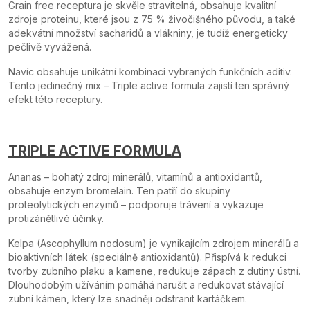
Grain free receptura je skvěle stravitelná, obsahuje kvalitní
zdroje proteinu, které jsou z 75 % živočišného původu, a také
adekvátní množství sacharidů a vlákniny, je tudíž energeticky
pečlivě vyvážená.
Navíc obsahuje unikátní kombinaci vybraných funkčních aditiv.
Tento jedinečný mix – Triple active formula zajistí ten správný
efekt této receptury.
TRIPLE ACTIVE FORMULA
Ananas – bohatý zdroj minerálů, vitamínů a antioxidantů,
obsahuje enzym bromelain. Ten patří do skupiny
proteolytických enzymů – podporuje trávení a vykazuje
protizánětlivé účinky.
Kelpa (Ascophyllum nodosum) je vynikajícím zdrojem minerálů a
bioaktivních látek (speciálně antioxidantů). Přispívá k redukci
tvorby zubního plaku a kamene, redukuje zápach z dutiny ústní.
Dlouhodobým užíváním pomáhá narušit a redukovat stávající
zubní kámen, který lze snadněji odstranit kartáčkem.