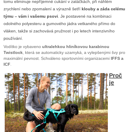
tomu eliminuje nepříjemné cukání v zatáčkách, při náhlém
zrychlení nebo zpomalení a výrazně šetří
klouby a záda celému
týmu – vám i vašemu psovi
. Je postavené na kombinaci
odolného polyesteru a gumového jádra vetkaného přímo do
vláken, takže si zachovává pružnost i po letech intenzivního
používání.
Vodítko je vybaveno
ultralehkou hliníkovou karabinou
Twistlock
, která se automaticky uzamyká, a vylepšenými švy pro
maximální pevnost. Schváleno sportovními organizacemi
IFFS a
ICF
.
Proč
je