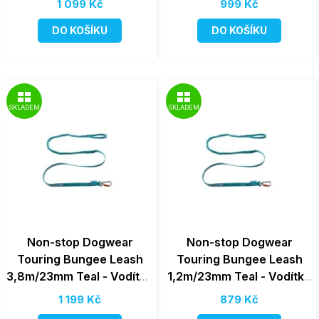
1 099 Kč
999 Kč
psy
psy
DO KOŠÍKU
DO KOŠÍKU
SKLADEM
SKLADEM
Non-stop Dogwear
Non-stop Dogwear
Touring Bungee Leash
Touring Bungee Leash
3,8m/23mm Teal - Vodítko
1,2m/23mm Teal - Vodítko
s amortizérem pro velké
s amortizérem pro velké
1 199 Kč
879 Kč
psy
psy