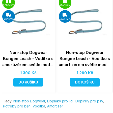
SKLADEM
SKLADEM
ZDARMA
ZDARMA
Non-stop Dogwear
Non-stop Dogwear
Bungee Leash - Vodítko s
Bungee Leash - Vodítko s
amortizérem světle modré
amortizérem světle modré
2,8m
2m
1 390 Kč
1 290 Kč
DO KOŠÍKU
DO KOŠÍKU
Tagy:
Non-stop Dogwear
,
Doplňky pro lidi
,
Doplňky pro psy
,
Potřeby pro běh
,
Vodítka
,
Amortizér