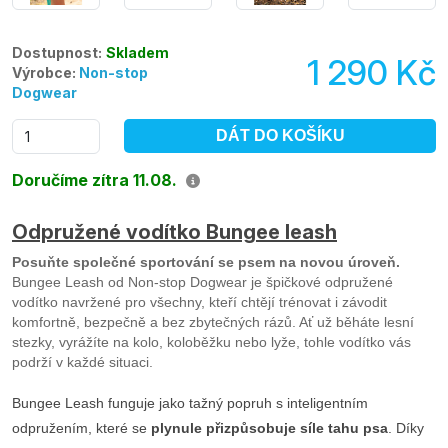
Dostupnost:
Skladem
1 290 Kč
Výrobce:
Non-stop
Dogwear
DÁT DO KOŠÍKU
Doručíme zítra 11.08.
Odpružené vodítko Bungee leash
Posuňte společné sportování se psem na novou úroveň.
Bungee Leash od Non-stop Dogwear je špičkové odpružené
vodítko navržené pro všechny, kteří chtějí trénovat i závodit
komfortně, bezpečně a bez zbytečných rázů. Ať už běháte lesní
stezky, vyrážíte na kolo, koloběžku nebo lyže, tohle vodítko vás
podrží v každé situaci.
Bungee Leash funguje jako tažný popruh s inteligentním
odpružením, které se
plynule přizpůsobuje síle tahu psa
. Díky