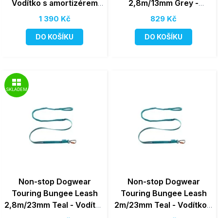
Vodítko s amortizérem
2,8m/13mm Grey -
2,8m - limitovaná edice
Vodítko s amortizérem
1 390 Kč
829 Kč
pro malé psy
DO KOŠÍKU
DO KOŠÍKU
SKLADEM
Non-stop Dogwear
Non-stop Dogwear
Touring Bungee Leash
Touring Bungee Leash
2,8m/23mm Teal - Vodítko
2m/23mm Teal - Vodítko s
s amortizérem pro velké
amortizérem pro velké