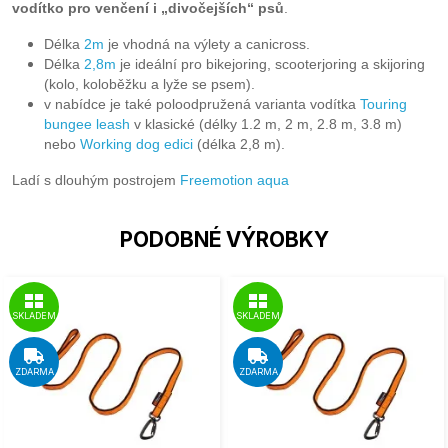
vodítko pro venčení i „divočejších“ psů
.
Délka
2m
je vhodná na výlety a canicross.
Délka
2,8m
je ideální pro bikejoring, scooterjoring a skijoring
(kolo, koloběžku a lyže se psem).
v nabídce je také poloodpružená varianta vodítka
Touring
bungee leas
h
v klasické (délky 1.2 m, 2 m, 2.8 m, 3.8 m)
nebo
Working dog edici
(délka 2,8 m).
Ladí s dlouhým postrojem
Freemotion aqua
PODOBNÉ VÝROBKY
SKLADEM
SKLADEM
ZDARMA
ZDARMA