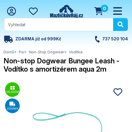
0
ZDARMA již od 999Kč
737 520 104
Domů
Psi
Non-Stop Dogwear
Vodítka
Non-stop Dogwear Bungee Leash -
Vodítko s amortizérem aqua 2m
SKLADEM
ZDARMA