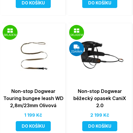
DO KOŠÍKU
DO KOŠÍKU
SKLADEM
SKLADEM
ZDARMA
Non-stop Dogwear
Non-stop Dogwear
Touring bungee leash WD
běžecký opasek CaniX
2,8m/23mm Olivová
2.0
1 199 Kč
2 199 Kč
DO KOŠÍKU
DO KOŠÍKU