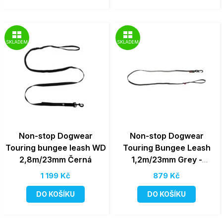
SKLADEM
SKLADEM
Non-stop Dogwear
Non-stop Dogwear
Touring bungee leash WD
Touring Bungee Leash
2,8m/23mm Černá
1,2m/23mm Grey -
Vodítko s amortizérem
1 199 Kč
879 Kč
pro malé psy
DO KOŠÍKU
DO KOŠÍKU