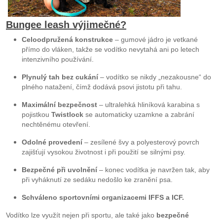
Bungee leash výjimečné?
Celoodpružená konstrukce
– gumové jádro je vetkané
přímo do vláken, takže se vodítko nevytahá ani po letech
intenzivního používání.
Plynulý tah bez cukání
– vodítko se nikdy „nezakousne“ do
plného natažení, čímž dodává psovi jistotu při tahu.
Maximální bezpečnost
– ultralehká hliníková karabina s
pojistkou
Twistlock
se automaticky uzamkne a zabrání
nechtěnému otevření.
Odolné provedení
– zesílené švy a polyesterový povrch
zajišťují vysokou životnost i při použití se silnými psy.
Bezpečné při uvolnění
– konec vodítka je navržen tak, aby
při vyháknutí ze sedáku nedošlo ke zranění psa.
Schváleno sportovními organizacemi IFFS a ICF.
Vodítko lze využít nejen při sportu, ale také jako
bezpečné