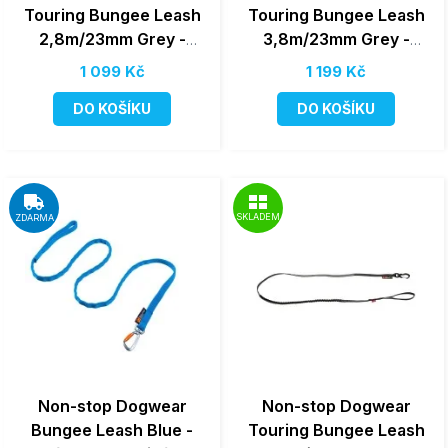
Touring Bungee Leash
Touring Bungee Leash
2,8m/23mm Grey -
3,8m/23mm Grey -
Vodítko s amortizérem
Vodítko s amortizérem
1 099 Kč
1 199 Kč
pro velké psy
pro velké psy
DO KOŠÍKU
DO KOŠÍKU
SKLADEM
ZDARMA
Non-stop Dogwear
Non-stop Dogwear
Bungee Leash Blue -
Touring Bungee Leash