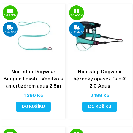
SKLADEM
SKLADEM
ZDARMA
ZDARMA
Non-stop Dogwear
Non-stop Dogwear
Bungee Leash - Vodítko s
běžecký opasek CaniX
amortizérem aqua 2.8m
2.0 Aqua
1 390 Kč
2 199 Kč
DO KOŠÍKU
DO KOŠÍKU