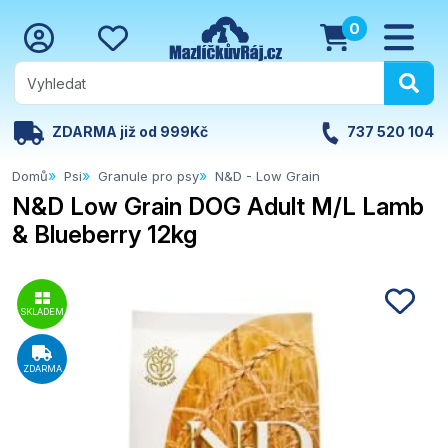
0
ZDARMA již od 999Kč
737 520 104
Domů
Psi
Granule pro psy
N&D - Low Grain
N&D Low Grain DOG Adult M/L Lamb
& Blueberry 12kg
SKLADEM
ZDARMA