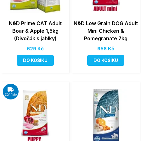
N&D Prime CAT Adult
N&D Low Grain DOG Adult
Boar & Apple 1,5kg
Mini Chicken &
(Divočák s jablky)
Pomegranate 7kg
629 Kč
956 Kč
DO KOŠÍKU
DO KOŠÍKU
ZDARMA