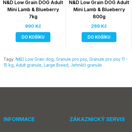
N&D Low Grain DOG Adult
N&D Low Grain DOG Adult
Mini Lamb & Blueberry
Mini Lamb & Blueberry
7kg
800g
990 Kč
289 Kč
DO KOŠÍKU
DO KOŠÍKU
Tagy:
N&D Low Grain dog
,
Granule pro psy
,
Granule pro psy 11 -
15 kg
,
Adult granule
,
Large Breed
,
Jehněčí granule
INFORMACE
ZÁKAZNICKÝ SERVIS