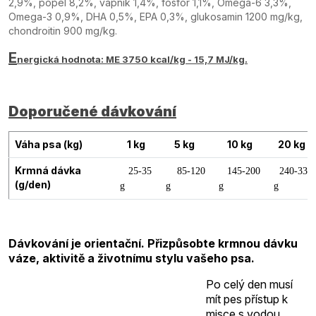
2,9%, popel 8,2%, vápník 1,4%, fosfor 1,1%, Omega-6 3,3%,
Omega-3 0,9%, DHA 0,5%, EPA 0,3%, glukosamin 1200 mg/kg,
chondroitin 900 mg/kg.
E
nergická hodnota: ME 3750 kcal/kg - 15,7 MJ/kg.
Doporučené dávkování
Váha psa (kg)
1 kg
5 kg
10 kg
20 kg
Krmná dávka
25-35
85-120
145-200
240-335
(g/den)
g
g
g
g
Dávkování je orientační. Přizpůsobte krmnou dávku
váze, aktivitě a životnímu stylu vašeho psa.
Po celý den musí
mít pes přístup k
misce s vodou.