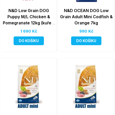
N&D Low Grain DOG
N&D OCEAN DOG Low
Puppy M/L Chicken &
Grain Adult Mini Codfish &
Pomegranate 12kg (kuře +
Orange 7kg
granátové jablko)
1 690 Kč
990 Kč
DO KOŠÍKU
DO KOŠÍKU