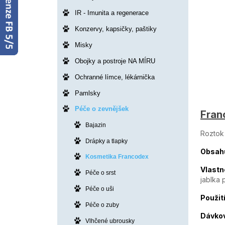
IR - Imunita a regenerace
Konzervy, kapsičky, paštiky
Misky
Obojky a postroje NA MÍRU
Ochranné límce, lékárnička
Pamlsky
Péče o zevnějšek
Fran
Bajazin
Roztok 
Drápky a tlapky
Obsahu
Kosmetika Francodex
Vlastn
Péče o srst
jablka
Péče o uši
Použití
Péče o zuby
Dávkov
Vlhčené ubrousky