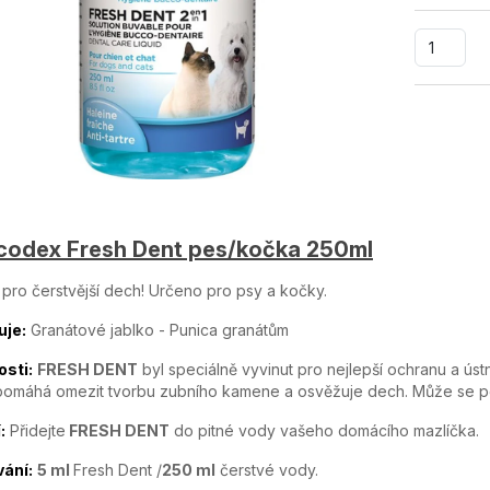
codex Fresh Dent pes/kočka 250ml
pro čerstvější dech! Určeno pro psy a kočky.
je:
Granátové jablko - Punica granátům
osti:
FRESH DENT
byl speciálně vyvinut pro nejlepší ochranu a úst
 pomáhá omezit tvorbu zubního kamene a osvěžuje dech. Může se 
:
Přidejte
FRESH DENT
do pitné vody vašeho domácího mazlíčka.
ání:
5 ml
Fresh Dent /
250 ml
čerstvé vody.