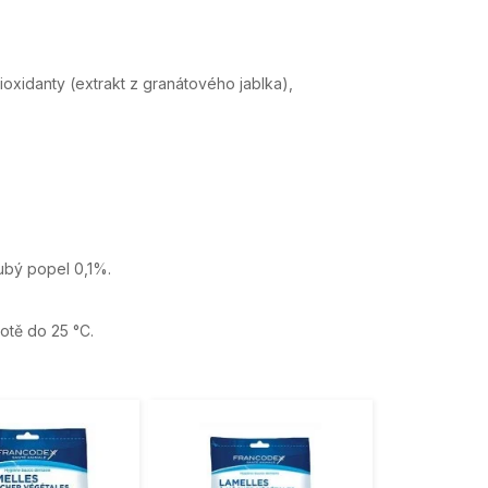
oxidanty (extrakt z granátového jablka),
ubý popel 0,1%.
otě do 25 °C.