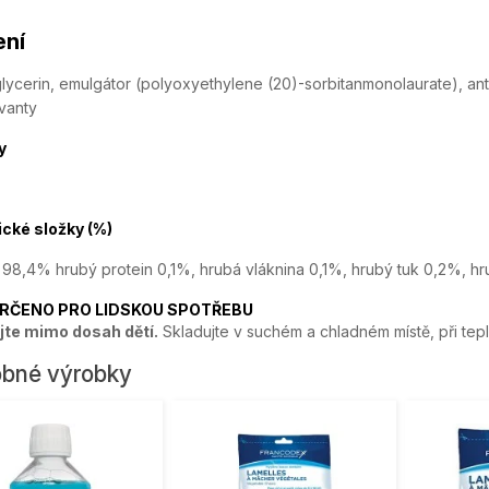
ení
lycerin,
emulgátor (polyoxyethylene (20)-sorbitanmonolaurate), anti
vanty
y
ické složky (%)
 98,4% hrubý protein 0,1%, hrubá vláknina 0,1%, hrubý tuk 0,2%, hr
URČENO PRO LIDSKOU SPOTŘEBU
jte mimo dosah dětí.
Skladujte v suchém a chladném místě, při tepl
bné výrobky