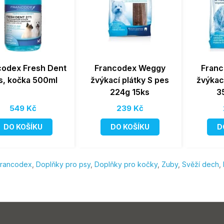
codex Fresh Dent
Francodex Weggy
Fran
s, kočka 500ml
žvýkací plátky S pes
žvýkac
224g 15ks
3
549 Kč
239 Kč
DO KOŠÍKU
DO KOŠÍKU
D
rancodex
,
Doplňky pro psy
,
Doplňky pro kočky
,
Zuby
,
Svěží dech
,