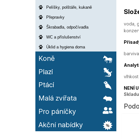
Pelíšky, polštáře, kukaně
Slož
Přepravky
voda, g
Škrabadla, odpočívadla
konzer
WC a příslušenství
Přísad
Úklid a hygiena doma
barviva
Koně
Analyt
Plazi
vlhkost
Ptáci
NENÍ 
Skladu
Malá zvířata
Podo
Pro páníčky
Akční nabídky