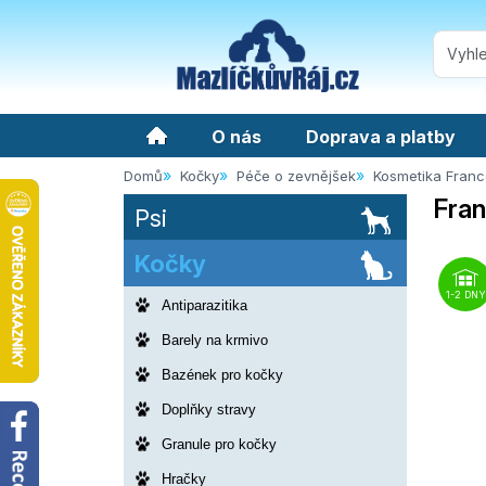
O nás
Doprava a platby
Domů
Kočky
Péče o zevnějšek
Kosmetika Fran
Fran
Psi
Kočky
1-2 DNY
Antiparazitika
Barely na krmivo
Bazének pro kočky
Doplňky stravy
Granule pro kočky
Hračky