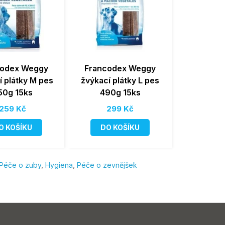
codex Weggy
Francodex Weggy
í plátky M pes
žvýkací plátky L pes
50g 15ks
490g 15ks
259 Kč
299 Kč
O KOŠÍKU
DO KOŠÍKU
Péče o zuby
,
Hygiena
,
Péče o zevnějšek