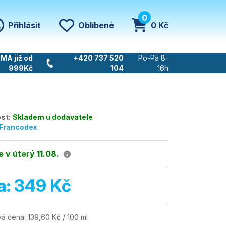
0
Přihlásit
Oblíbené
0 Kč
MA již od
+420 737 520
Po-Pá 8-
999Kč
104
16h
st:
Skladem u dodavatele
Francodex
 v úterý 11.08.
a:
349 Kč
á cena:
139,60 Kč / 100 ml