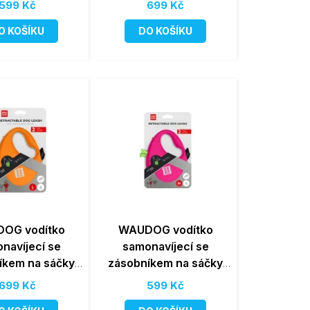
599 Kč
699 Kč
O KOŠÍKU
DO KOŠÍKU
OG vodítko
WAUDOG vodítko
navíjecí se
samonavíjecí se
íkem na sáčky
zásobníkem na sáčky
vé 40kg/5m/L
Růžové 20kg/5m/M
699 Kč
599 Kč