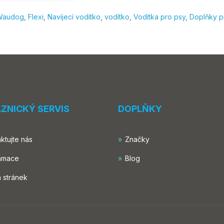
Waudog
,
Flexi
,
Navíjecí vodítko
,
vodítko
,
Vodítka pro psy
,
Doplňky p
ZNICKÝ SERVIS
DOPLŇKY
ktujte nás
Značky
amace
Blog
 stránek