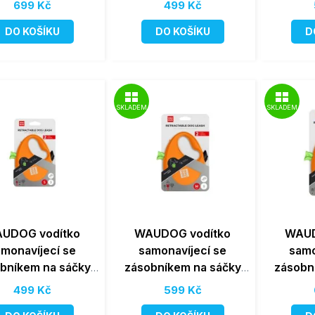
699 Kč
499 Kč
DO KOŠÍKU
DO KOŠÍKU
D
SKLADEM
SKLADEM
UDOG vodítko
WAUDOG vodítko
WAUD
amonavíjecí se
samonavíjecí se
samo
bníkem na sáčky
zásobníkem na sáčky
zásobn
nžové 12kg/3m/S
Oranžové 20kg/5m/M
Oranžo
499 Kč
599 Kč