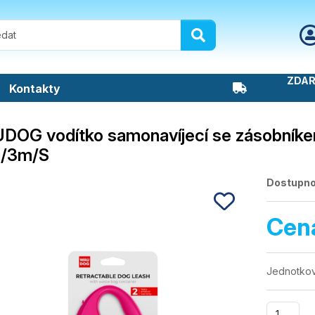
ZDAR
Kontakty
DOG vodítko samonavíjecí se zásobníke
g/3m/S
Dostupno
Cen
Jednotkov