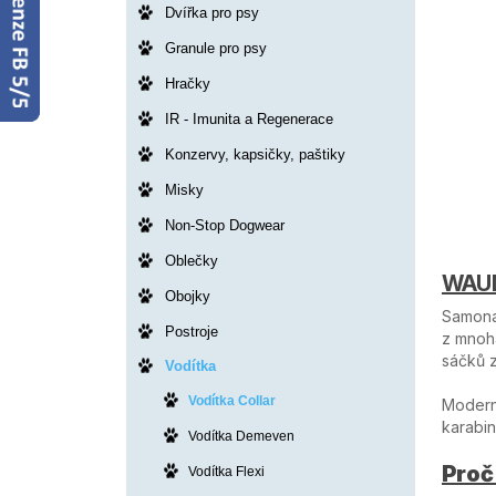
Dvířka pro psy
Granule pro psy
Hračky
IR - Imunita a Regenerace
Konzervy, kapsičky, paštiky
Misky
Non-Stop Dogwear
Oblečky
WAUD
Obojky
Samonav
Postroje
z mnoh
sáčků 
Vodítka
Vodítka Collar
Moderní
karabin
Vodítka Demeven
Proč
Vodítka Flexi