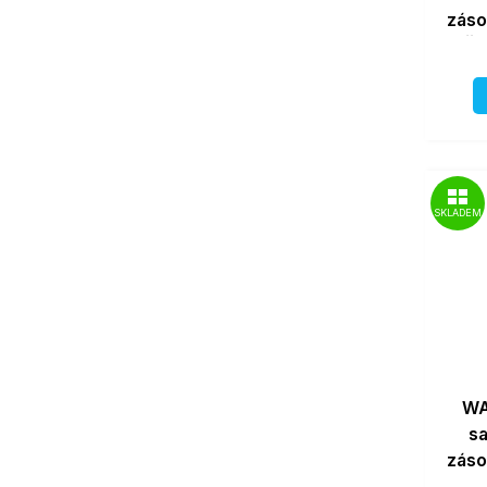
záso
Če
SKLADEM
WA
s
záso
Fia