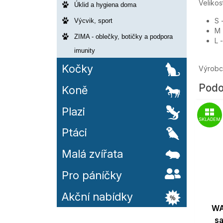
Velikos
Úklid a hygiena doma
S 
Výcvik, sport
M 
ZIMA - oblečky, botičky a podpora
L 
imunity
Kočky
Výrobc
Podo
Koně
Plazi
SKLADEM
Ptáci
Malá zvířata
Pro páníčky
Akční nabídky
WA
s