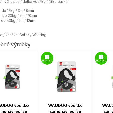
t - váha psa / délka vodítka / šířka pásku
- do 12kg / 3m / 8mm
- do 20kg / 5m / 10mm
- do 40kg / 5m / 12mm
e / značka: Collar / Waudog
bné výrobky
SKLADEM
SKLADEM
UDOG vodítko
WAUDOG vodítko
WAUD
amonavíjecí se
samonavíjecí se
samo