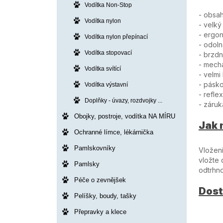
Vodítka Non-Stop
- obsa
Vodítka nylon
- velk
- ergon
Vodítka nylon přepínací
- odol
Vodítka stopovací
- brzdn
- mecha
Vodítka svítící
- velmi
- pásko
Vodítka výstavní
- refle
Doplňky - úvazy, rozdvojky ...
- záruk
Obojky, postroje, vodítka NA MÍRU
Jak 
Ochranné límce, lékárnička
Pamlskovníky
Vložení
vložte 
Pamlsky
odtrhno
Péče o zevnějšek
Dost
Pelíšky, boudy, tašky
Přepravky a klece