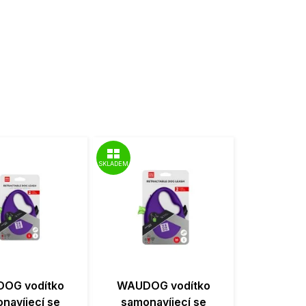
SKLADEM
OG vodítko
WAUDOG vodítko
navíjecí se
samonavíjecí se