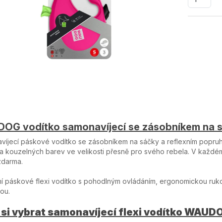
OG vodítko samonavíjecí se zásobníkem na 
íjecí páskové vodítko se zásobníkem na sáčky a reflexním popruhe
a kouzelných barev ve velikosti přesně pro svého rebela. V každé
zdarma.
 páskové flexi vodítko s pohodlným ovládáním, ergonomickou rukoj
ou.
 si vybrat samonavíjecí flexi vodítko WAU