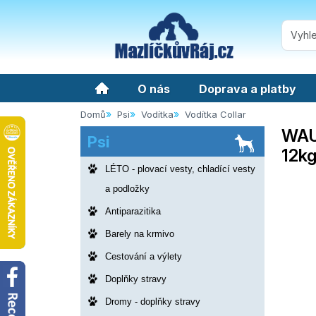
O nás
Doprava a platby
Domů
Psi
Vodítka
Vodítka Collar
WAU
Psi
12k
LÉTO - plovací vesty, chladící vesty
a podložky
Antiparazitika
Barely na krmivo
Cestování a výlety
Doplňky stravy
Dromy - doplňky stravy