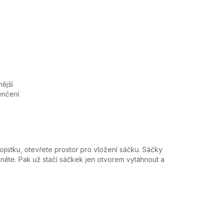
ější
enčení
jistku, otevřete prostor pro vložení sáčku. Sáčky
něte. Pak už stačí sáčkek jen otvorem vytáhnout a