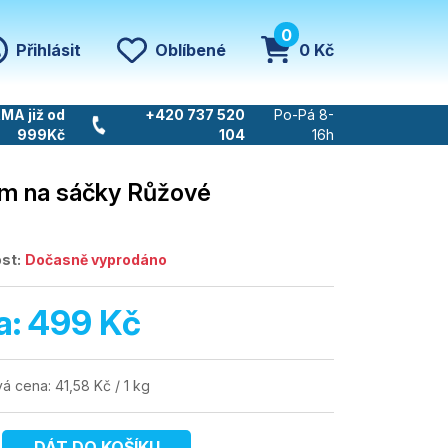
0
Přihlásit
Oblíbené
0 Kč
MA již od
+420 737 520
Po-Pá 8-
999Kč
104
16h
m na sáčky Růžové
st:
Dočasně vyprodáno
a:
499 Kč
á cena:
41,58 Kč / 1 kg
DÁT DO KOŠÍKU