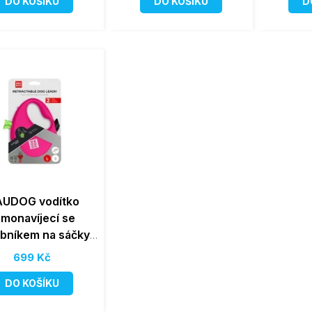
DO KOŠÍKU
DO KOŠÍKU
D
UDOG vodítko
amonavíjecí se
bníkem na sáčky
ové 40kg/5m/L
699 Kč
DO KOŠÍKU