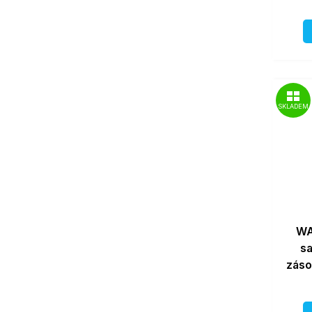
SKLADEM
WA
s
záso
Ora