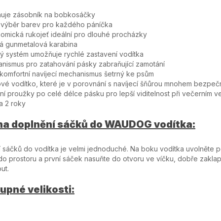
huje zásobník na bobkosáčky
ý výběr barev pro každého páníčka
omická rukojeť ideální pro dlouhé procházky
ná gunmetalová karabina
ý systém umožňuje rychlé zastavení vodítka
nismus pro zatahování pásky zabraňující zamotání
 komfortní navíjecí mechanismus šetrný ke psům
vé vodítko, které je v porovnání s navíjecí šňůrou mnohem bezpečn
xní proužky po celé délce pásku pro lepší viditelnost při večerním v
a 2 roky
na doplnění sáčků do WAUDOG vodítka:
 sáčků do vodítka je velmi jednoduché. Na boku vodítka uvolněte po
do prostoru a první sáček nasuňte do otvoru ve víčku, dobře zaklap
ut.
upné velikosti: