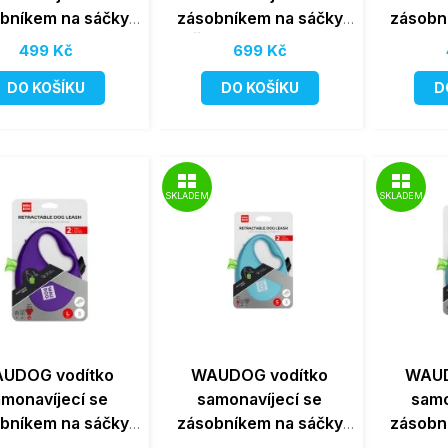
bníkem na sáčky
zásobníkem na sáčky
zásobn
rné 12kg/3m/S
Černé 40kg/5m/L
Fialo
499 Kč
699 Kč
DO KOŠÍKU
DO KOŠÍKU
D
SKLADEM
SKLADEM
UDOG vodítko
WAUDOG vodítko
WAUD
amonavíjecí se
samonavíjecí se
samo
bníkem na sáčky
zásobníkem na sáčky
zásobn
lové 40kg/5m/L
Modré 12kg/3m/S
Modr