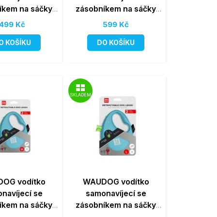
íkem na sáčky
zásobníkem na sáčky
vé 12kg/3m/S
Fialové 20kg/5m/M
499 Kč
599 Kč
O KOŠÍKU
DO KOŠÍKU
SKLADEM
OG vodítko
WAUDOG vodítko
navíjecí se
samonavíjecí se
íkem na sáčky
zásobníkem na sáčky
é 20kg/5m/M
Modré 40kg/5m/L