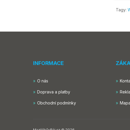
Tagy:
INFORMACE
ZÁKA
O nás
Konta
Doprava a platby
Rekl
Obchodní podmínky
Mapa
MazlíčkůvRáj.cz © 2026