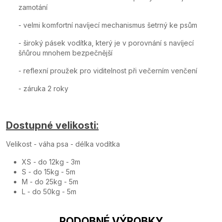
zamotání
- velmi komfortní navíjecí mechanismus šetrný ke psům
- široký pásek vodítka, který je v porovnání s navíjecí
šňůrou mnohem bezpečnější
- reflexní proužek pro viditelnost při večerním venčení
- záruka 2 roky
Dostupné velikosti:
Velikost - váha psa - délka vodítka
XS - do 12kg - 3m
S - do 15kg - 5m
M - do 25kg - 5m
L - do 50kg - 5m
PODOBNÉ VÝROBKY