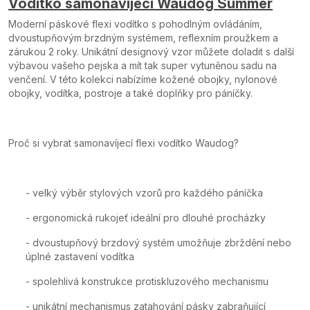
Vodítko samonavíjecí Waudog Summer
Moderní páskové flexi vodítko s pohodlným ovládáním,
dvoustupňovým brzdným systémem, reflexním proužkem a
zárukou 2 roky. Unikátní designový vzor můžete doladit s další
výbavou vašeho pejska a mít tak super vytuněnou sadu na
venčení. V této kolekci nabízíme kožené obojky, nylonové
obojky, vodítka, postroje a také doplňky pro páníčky.
Proč si vybrat samonavíjecí flexi vodítko Waudog?
- velký výběr stylových vzorů pro každého páníčka
- ergonomická rukojeť ideální pro dlouhé procházky
- dvoustupňový brzdový systém umožňuje zbrždění nebo
úplné zastavení vodítka
- spolehlivá konstrukce protiskluzového mechanismu
- unikátní mechanismus zatahování pásky zabraňující