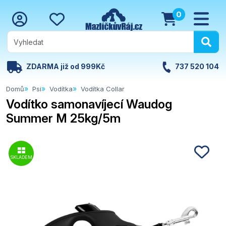
0
ZDARMA již od 999Kč
737 520 104
Domů
Psi
Vodítka
Vodítka Collar
Vodítko samonavíjecí Waudog
Summer M 25kg/5m
SKLADEM