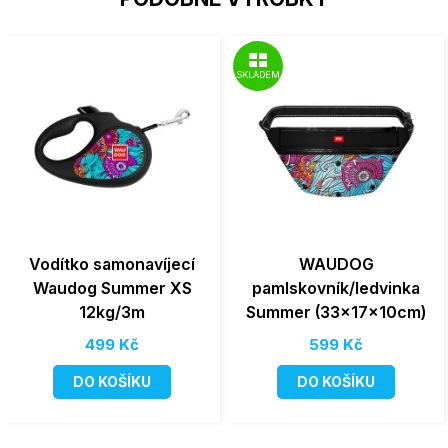
SKLADEM
Vodítko samonavíjecí
WAUDOG
Waudog Summer XS
pamlskovník/ledvinka
12kg/3m
Summer (33x17x10cm)
499 Kč
599 Kč
DO KOŠÍKU
DO KOŠÍKU