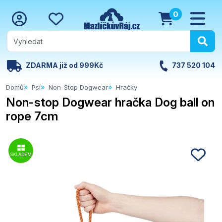
0
ZDARMA již od 999Kč
737 520 104
Domů
Psi
Non-Stop Dogwear
Hračky
Non-stop Dogwear hračka Dog ball on
rope 7cm
SKLADEM