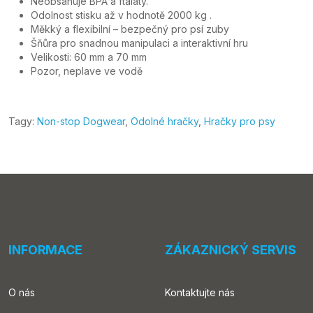
Neobsahuje BPA a ftaláty.
Odolnost stisku až v hodnotě 2000 kg .
Měkký a flexibilní – bezpečný pro psí zuby
Šňůra pro snadnou manipulaci a interaktivní hru
Velikosti: 60 mm a 70 mm
Pozor, neplave ve vodě
Tagy:
Non-stop Dogwear
,
Odolné hračky
,
Hračky pro psy
INFORMACE
ZÁKAZNICKÝ SERVIS
O nás
Kontaktujte nás