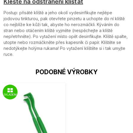
Kleště na odstranění klíšťat
Postup: přisáté klíště a jeho okolí vydesinfikujte nejlépe
jodovou tinkturou, pak otevřete pinzetu a uchopte do ní klíště
co nejblíže ke kůži tak, abyste ho nerozmáčkli. Kýváním do
stran nebo otáčením klíště vyjměte (nespěchejte a klíště
nepřetrhněte). Po vytažení místo opět desinfikujte. Klíště spalte,
utopte nebo rozmáčkněte přes kapesník či papír. Klíštěte se
nedotýkejte holýma rukama! Po vytažení klíštěte si i tak umyjte
ruce.
PODOBNÉ VÝROBKY
SKLADEM