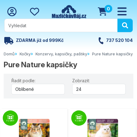
0
ZDARMA již od 999Kč
737 520 104
Domů
Kočky
Konzervy, kapsičky, paštiky
Pure Nature kapsičky
Pure Nature kapsičky
Řadit podle:
Zobrazit:
1-2 DNY
1-2 DNY